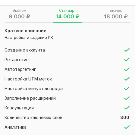
Нужно для заказа:
Эконом
Стандарт
Бизнес
Информация об объекте: география, размер номерного
9 000
₽
14 000
₽
18 000
₽
фонда, доп услуги. Основные конкуренты и возможности
Краткое описание
Тип:
Создание и настройка
Настройка и ведение РК
Создание аккаунта
Ретаргетинг
Автотаргетинг
Настройка UTM меток
Настройка минус площадок
Заполнение расширений
Консультация
Количество ключевых слов
300
Аналитика