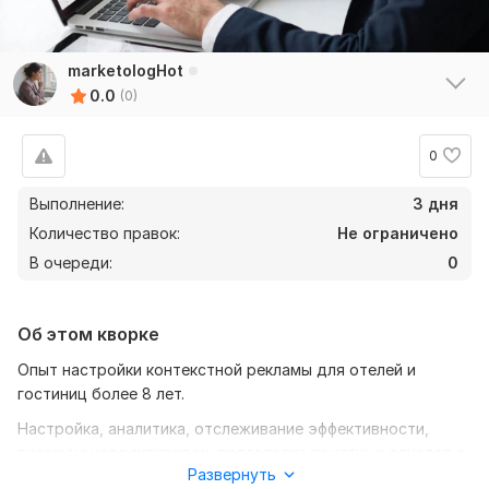
marketologHot
0.0
(0)
0
Выполнение:
3 дня
Количество правок:
Не ограничено
В очереди:
0
Об этом кворке
Опыт настройки контекстной рекламы для отелей и
гостиниц более 8 лет.
Настройка, аналитика, отслеживание эффективности,
внесение корректировок, подготовка понятных отчетов с
Развернуть
комментариями.