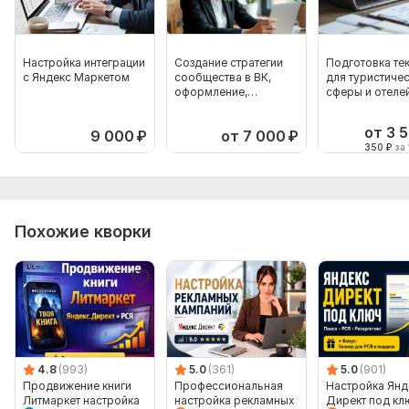
Настройка интеграции
Создание стратегии
Подготовка те
с Яндекс Маркетом
сообщества в ВК,
для туристиче
оформление,
сферы и отеле
настройка
от 3 
9 000
₽
от 7 000
₽
350
₽
за 
Похожие кворки
4.8
(993)
5.0
(361)
5.0
(901)
Продвижение книги
Профессиональная
Настройка Янд
Литмаркет настройка
настройка рекламных
Директ под кл