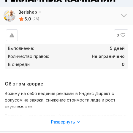
Berishop
5.0
(26)
0
Выполнение:
5 дней
Количество правок:
Не ограничено
В очереди:
0
Об этом кворке
Возьму на себя ведение рекламы в Яндекс Директ с
фокусом на заявки, снижение стоимости лида и рост
окупаемости.
Реклама — это не разовый запуск, а постоянная работа с
Развернуть
данными и оптимизация. Моя задача — сделать так,
чтобы реклама давала стабильный и прогнозируемый