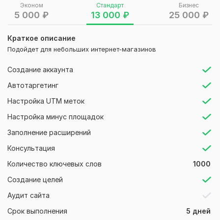
результат.
Эконом
Стандарт
Бизнес
5 000
₽
13 000
₽
25 000
₽
После старта кампания проходит этап обучения (2–4
недели): алгоритмы тестируют аудитории, объявления и
Краткое описание
связки. В этот период возможны колебания по заявкам и
Подойдет для небольших интернет-магазинов
стоимости — это нормально. Далее начинается
системная оптимизация и улучшение показателей.
Создание аккаунта
Стоимость приведена за месяц работы
Автотаргетинг
Что входит в ведение:
Настройка UTM меток
- контроль и анализ кампаний
Настройка минус площадок
- корректировка ставок, аудиторий и площадок
Заполнение расширений
- работа с ключевыми словами и минус-словами
Консультация
- тестирование объявлений и креативов
Количество ключевых слов
1000
- масштабирование при необходимости
Создание целей
- поддержка и ответы на вопросы
Аудит сайта
- еженедельные отчёты
Срок выполнения
5 дней