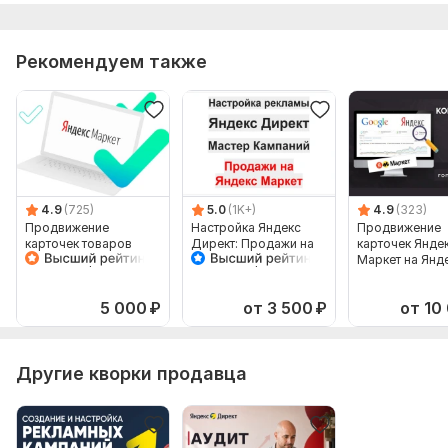
Тип:
Создание и настройка
Рекомендуем также
4.9
(725)
5.0
(1K+)
4.9
(323)
Продвижение
Настройка Яндекс
Продвижение
карточек товаров
Директ: Продажи на
карточек Янде
Яндекс Маркет в
Яндекс Маркет
Маркет на Янд
Яндекс Директ
Мастер Кампаний
Директ. Рекла
товаров
5 000
₽
от 3 500
₽
от 10
Другие кворки продавца