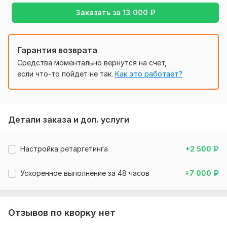
На связи ежедневно с 9: 00 до 21: 00.
Заказать за
13 000
₽
Важно: масштабные преобразования кампаний в ведение
не входит.
Для старта нужен доступ к рекламному кабинету (или
Гарантия возврата
помогу создать), указание бюджета и заполненный бриф.
Средства моментально вернутся на счет,
Файлы
если что-то пойдет не так.
Как это работает?
Сертификат РСЯ.pdf
Сертификат специалиста по Яндекс Директ.pdf
Детали заказа и доп. услуги
Нужно для заказа:
Доступ к кабинету директа (или же создаем новый)
Настройка ретаргетинга
+2 500
₽
Доступ к метрике
Ссылка на посадочную страницу
Плинируемый бюджет
Ускоренное выполнение за 48 часов
+7 000
₽
Заполненный бриф
Доступы к сервисам аналитики, если используются
Отзывов по кворку нет
Файлы
brief_context_ads.docx