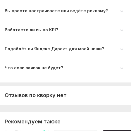
— примеры конкурентов
— пожелания по заявкам/стоимости
Вы просто настраиваете или ведёте рекламу?
Файлы
checklist_table.pdf
Работаете ли вы по KPI?
Тип:
Создание и настройка
Подойдёт ли Яндекс Директ для моей ниши?
Что если заявок не будет?
Отзывов по кворку нет
Рекомендуем также