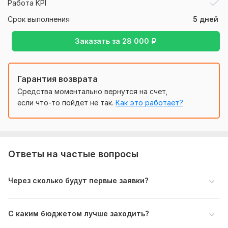
Работа KPI
— кейсы в e-commerce, услугах, инфобизнесе
Срок выполнения
5 дней
Файлы
Максим портфолио.pdf
Заказать за
28 000
₽
Нужно для заказа:
Ссылка на сайт или лендинг
Гарантия возврата
Доступ к Яндекс Директ (если есть)
Средства моментально вернутся на счет,
Доступ к Яндекс Метрике (если есть)
если что-то пойдет не так.
Как это работает?
Описание продукта/услуги (что продаете)
География показов (город/регион)
Примерный бюджет на рекламу
Ответы на частые вопросы
Есть ли действующая реклама (если да — доступ)
Через сколько будут первые заявки?
Основные преимущества (чем вы лучше конкурентов)
Дополнительно (если есть):
— список ключевых запросов
С каким бюджетом лучше заходить?