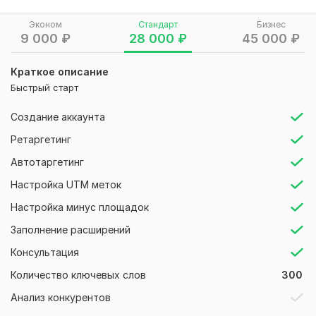
— Создание продающих объявлений
Эконом
Стандарт
Бизнес
— Настройка ретаргетинга
9 000
₽
28 000
₽
45 000
₽
— Оптимизация и масштабирование
Краткое описание
Мой подход:
Быстрый старт
Не “сливаю бюджет”, а работаю с воронкой:
Создание аккаунта
— ищу связки с низким CPL
Ретаргетинг
— отключаю неэффективные сегменты
Автотаргетинг
— масштабирую то, что дает результат
Настройка UTM меток
Работаю по KPI:
Настройка минус площадок
Фиксируем целевые показатели (CPL, ДРР, ROMI) и довожу
Заполнение расширений
рекламу до результата.
Консультация
Опыт:
Количество ключевых слов
300
— более 7 лет в Яндекс Директ
Анализ конкурентов
— бюджеты до 5+ млн ₽