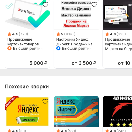
4.9
(728)
5.0
(1K+)
4.9
(323)
Продвижение
Настройка Яндекс
Продвижение
карточек товаров
Директ: Продажи на
карточек Янде
Яндекс Маркет в
Яндекс Маркет
Маркет на Янд
Яндекс Директ
Мастер Кампаний
Директ. Рекла
товаров
5 000
₽
от 3 500
₽
от 10
Похожие кворки
4.9
(38)
4.9
(921)
4.9
(246)