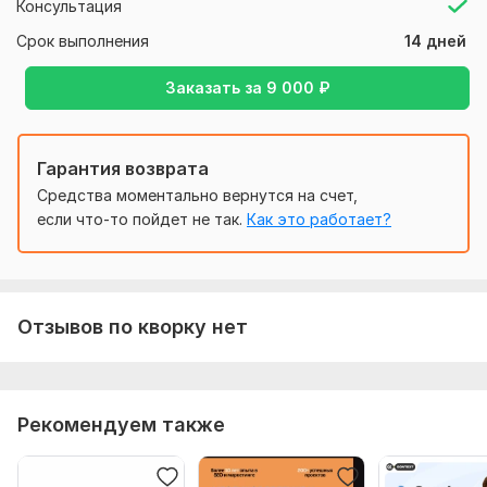
Консультация
аналитики (если нужно)
Срок выполнения
14 дней
Как результат: снижение цены лида (CPL) и рост
числа заявок при том же бюджете.
Заказать за
9 000
₽
На связи каждый день с 16 до 20 по мск (включая
выходные).
Гарантия возврата
Нужно для заказа:
Средства моментально вернутся на счет,
URL-адрес сайта
если что-то пойдет не так.
Как это работает?
Регион(ы) показа
Планируемый бюджет на рекламную кампанию
Ваши конкурентные преимущества, которые могу
использовать в объявлениях
Отзывов по кворку нет
Для РСЯ: изображения (требования к изображениям
предоставлю в переписке)
Доступ к рекламному кабинету Яндекс Директ и
Яндекс Метрики
Рекомендуем также
Тип:
Аудит и оптимизация