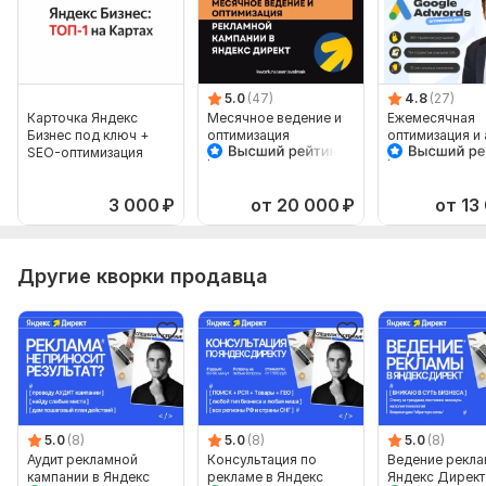
5.0
(47)
4.8
(27)
Карточка Яндекс
Месячное ведение и
Ежемесячная
Бизнес под ключ +
оптимизация
оптимизация и 
SEO-оптимизация
рекламной кампании в
рекламных ка
Яндекс Директ
Google Ads
3 000
₽
от 20 000
₽
от 13
Другие кворки продавца
5.0
(8)
5.0
(8)
5.0
(8)
Аудит рекламной
Консультация по
Ведение рекла
кампании в Яндекс
рекламе в Яндекс
Яндекс Директ