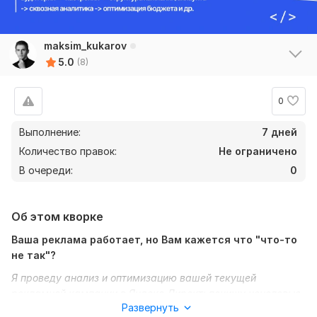
maksim_kukarov
5.0
(8)
0
Выполнение:
7 дней
Количество правок:
Не ограничено
В очереди:
0
Об этом кворке
Ваша реклама работает, но Вам кажется что "что-то
не так"?
Я проведу анализ и оптимизацию вашей текущей
рекламной кампании в Яндекс Директ: почищу нецелевые
Развернуть
запросы, перенастрою стратегии, скорректирую