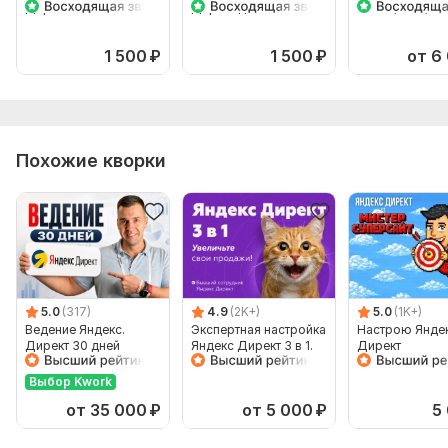
Директ +анализ
Директ для Бизнеса.
Поиск, РСЯ, Т
целевой страницы
+Экспресс аудит
Яндекс Карты
1 500
₽
1 500
₽
от 6
Похожие кворки
5.0
(317)
4.9
(2K+)
5.0
(1K+)
Ведение Яндекс.
Экспертная настройка
Настрою Янде
Директ 30 дней
Яндекс Директ 3 в 1.
Директ
Поиск, РСЯ и
Ретаргетинг
Выбор Kwork
от 35 000
₽
от 5 000
₽
5