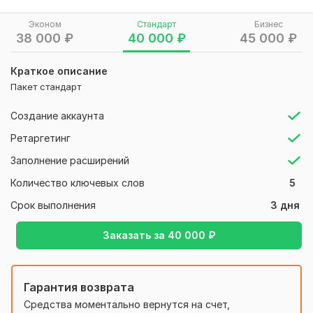
Нужно для заказа:
Эконом
Стандарт
Бизнес
38 000
₽
40 000
₽
45 000
₽
Чтобы выполнить ваш заказ, мне потребуется от вас
задание.
Краткое описание
Опишите, что именно вы хотите получить, какие у вас
Пакет стандарт
предпочтения. Пришлите нужные файлы и доступы, если
они нужны для выполнения заказа.
Создание аккаунта
Файлы
Ретаргетинг
IMG_5547.jpeg
Заполнение расширений
Тип:
Создание и настройка
Количество ключевых слов
5
Срок выполнения
3 дня
Заказать за
40 000
₽
Гарантия возврата
Средства моментально вернутся на счет,