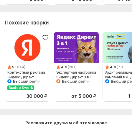
Похожие кворки
5.0
(44)
4.9
(2K+)
4.9
(71)
Контекстная реклама
Экспертная настройка
Аудит рекламн
Яндекс Директ.
Яндекс Директ 3 в 1.
кампаний в Я. 
Ведение рекламных
Поиск, РСЯ и
- Поиск, РСЯ, 
кампаний
Ретаргетинг
Выбор Kwork
30 000
₽
от 5 000
₽
1
Расскажите друзьям об этом кворке