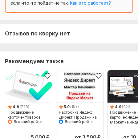
если что-то пойдет не так.
Как это работает?
Отзывов по кворку нет
Рекомендуем также
4.9
(728)
5.0
(1K+)
4.9
(323)
Продвижение
Настройка Яндекс
Продвижение
карточек товаров
Директ: Продажи на
карточек Янде
Яндекс Маркет в
Яндекс Маркет
Маркет на Янд
Яндекс Директ
Мастер Кампаний
Директ. Рекла
товаров
5 000
₽
от 3 500
₽
от 10