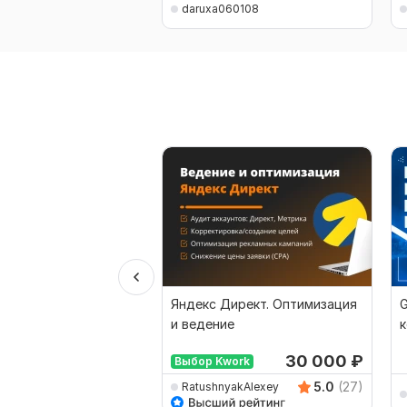
daruxa060108
Яндекс Директ. Оптимизация
G
и ведение
к
р
30 000
₽
Выбор Kwork
5.0
(27)
RatushnyakAlexey