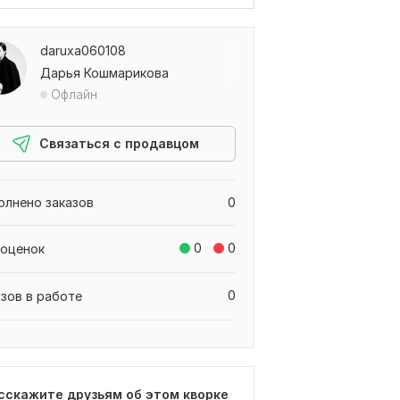
daruxa060108
Дарья Кошмарикова
Офлайн
Связаться с продавцом
олнено заказов
0
0
0
 оценок
0
азов в работе
сскажите друзьям об этом кворке