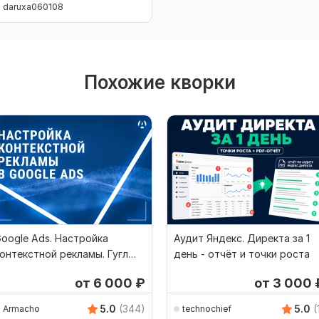
daruxa060108
Похожие кворки
oogle Ads. Настройка
Аудит Яндекс. Директа за 1
онтекстной рекламы. Гугл
день - отчёт и точки роста
еклама.Google Adwords
от 6 000
₽
от 3 000
5.0
(344)
5.0
(
Armacho
technochief