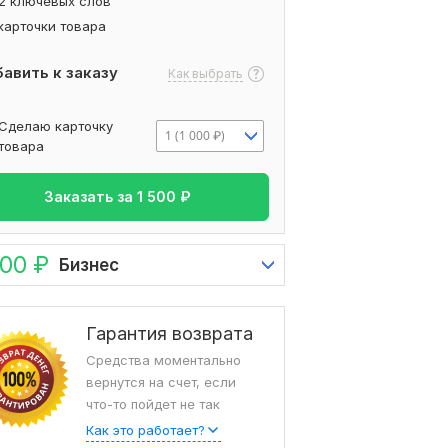
12 ключевых слов
карточки товара
авить к заказу
Как выбрать
Сделаю карточку
1 (1 000 ₽)
товара
Заказать за
1 500
₽
000
₽
Бизнес
Гарантия возврата
Средства моментально
вернутся на счет, если
что-то пойдет не так
Как это работает?