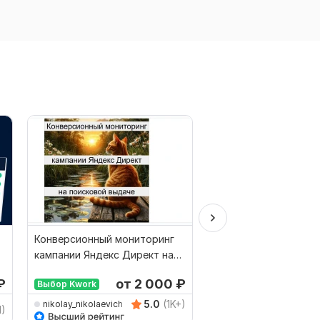
Конверсионный мониторинг
Одно объявление в 
кампании Яндекс Директ на
для постоянных кли
поисковой выдаче
₽
от 2 000
₽
Выбор Kwork
5.0
(1K+)
nikolay_nikolaevich
1)
PR-Youtube