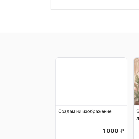
Создам ии изображение
Э
1 000
₽