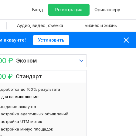
Вход
Регистрация
Фрилансеру
Аудио, видео, съемка
Бизнес и жизнь
м аккаунте!
Установить
00
₽
Эконом
00
₽
Стандарт
оработка до 100% результата
 дня на выполнение
Создание аккаунта
Настройка адаптивных объявлений
Настройка UTM меток
Настройка минус площадок