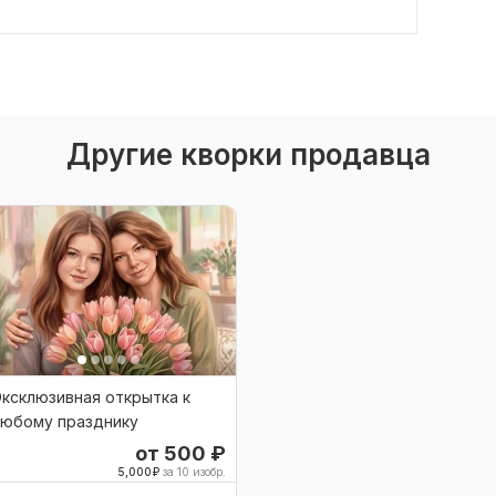
Другие кворки продавца
ксклюзивная открытка к
любому празднику
от 500
₽
5,000
₽
за 10 изобр.