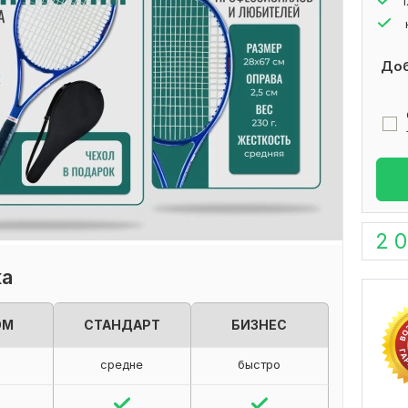
Доб
2 
ка
ОМ
СТАНДАРТ
БИЗНЕС
о
средне
быстро