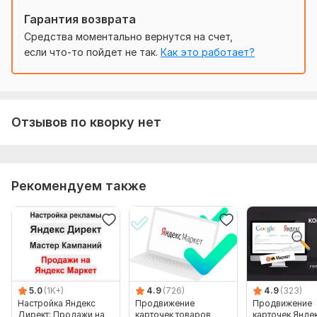
Выполню техническую настройку кампании,
Гарантия возврата
подключу цели и UTM-метки
Средства моментально вернутся на счет,
Запущу показы и проверю корректность работы
если что-то пойдет не так.
Как это работает?
Важно: я настраиваю рекламу, а не пишу статьи.
Тексты предоставляете вы.
Условия по ведению: если заказываете тариф с
ведением, то 7 дней отсчитываются только после
Отзывов по кворку нет
того, как вы примете настроенную кампанию.
Нужно для заказа:
Ссылка на сайт
Рекомендуем также
Готовая статья
Уникальные фотографии (только свои, стоковые не
подходят)
Доступ к Яндексу
Регион рекламы
Тип:
Создание и настройка
5.0
(1K+)
4.9
(726)
4.9
(323)
Настройка Яндекс
Продвижение
Продвижение
Директ: Продажи на
карточек товаров
карточек Янде