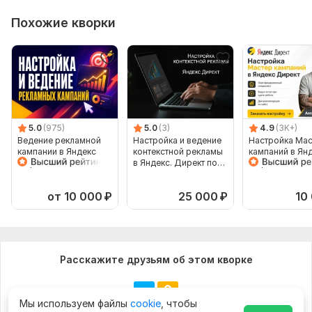
Похожие кворки
5.0
(975)
5.0
(3)
4.9
(3K+)
Ведение рекламной
Настройка и ведение
Настройка Мас
кампании в Яндекс
контекстной рекламы
кампаний в Ян
Директ
в Яндекс. Директ под
Директ
ключ
от 10 000
₽
25 000
₽
10
Расскажите друзьям об этом кворке
Мы используем файлы
cookie
, чтобы