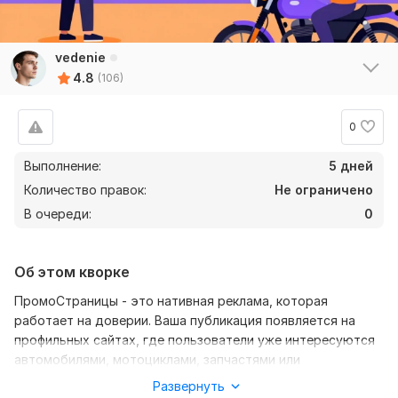
vedenie
4.8
(106)
0
Выполнение:
5 дней
Количество правок:
Не ограничено
В очереди:
0
Об этом кворке
ПромоСтраницы - это нативная реклама, которая
работает на доверии. Ваша публикация появляется на
профильных сайтах, где пользователи уже интересуются
автомобилями, мотоциклами, запчастями или
автосервисами. Это не просто показы, а полезный
Развернуть