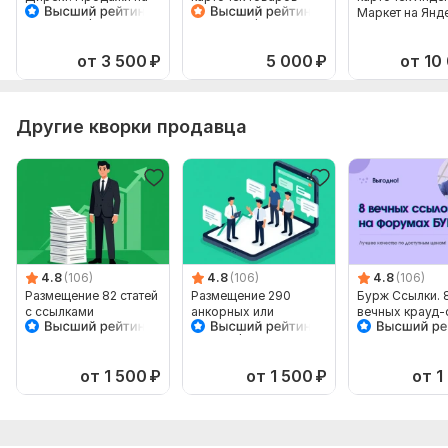
Яндекс Маркет
Яндекс Маркет в
Маркет на Янд
Мастер Кампаний
Яндекс Директ
Директ. Рекла
товаров
от 3 500
₽
5 000
₽
от 10
Другие кворки продавца
4.8
(106)
4.8
(106)
4.8
(106)
Размещение 82 статей
Размещение 290
Бурж Ссылки. 
с ссылками
анкорных или
вечных крауд-
безанкорных ссылок
Англоязычные
форумы
от 1 500
₽
от 1 500
₽
от 1