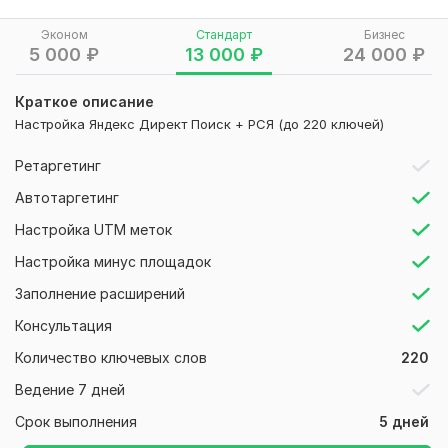
мечтает об отпуске и готова покупать билеты и туры
прямо сейчас.
Эконом
Стандарт
Бизнес
5 000
₽
13 000
₽
24 000
₽
Ваше предложение увидят те, кто уже ищет горящие
туры, экзотические направления или комфортный отель
Краткое описание
для отдыха. Контекстная реклама дает быстрый
Настройка Яндекс Директ Поиск + РСЯ (до 220 ключей)
результат — не нужно ждать, пока сайт раскрутится в
органике.
Ретаргетинг
Яндекс. Директ позволяет работать с платежеспособной
Автотаргетинг
аудиторией.
Настройка UTM меток
Что сделаю:
Настройка минус площадок
Проанализирую нишу и соберу семантику (до 320
Заполнение расширений
ключевых фраз) от выбранного вами варианта
Отберу минус-слова
Консультация
Напишу объявления для Поиска и РСЯ
Количество ключевых слов
220
Подберу изображения для РСЯ (или использую
ваши)
Ведение 7 дней
Настрою ставки, корректировки по геолокации,
Срок выполнения
5 дней
расширения