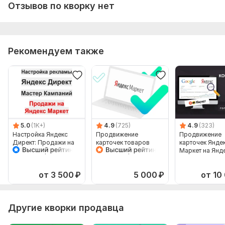
Отзывов по кворку нет
Тип:
Создание и настройка
Рекомендуем также
5.0
(1K+)
4.9
(725)
4.9
(323)
Настройка Яндекс
Продвижение
Продвижение
Директ: Продажи на
карточек товаров
карточек Янде
Яндекс Маркет
Яндекс Маркет в
Маркет на Янд
Мастер Кампаний
Яндекс Директ
Директ. Рекла
товаров
от 3 500
₽
5 000
₽
от 10
Другие кворки продавца