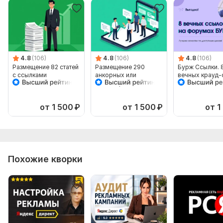
4.8
(106)
4.8
(106)
4.8
(106)
Размещение 82 статей
Размещение 290
Бурж Ссылки. 
с ссылками
анкорных или
вечных крауд-
безанкорных ссылок
Англоязычные
форумы
от 1 500
₽
от 1 500
₽
от 1
Похожие кворки