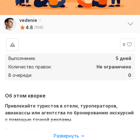
vedenie
4.8
(106)
0
Выполнение:
5 дней
Количество правок:
Не ограничено
В очереди:
0
Об этом кворке
Привлекайте туристов в отели, туроператоров,
авиакассы или агентства по бронированию экскурсий
с помощью точной рекламы.
Я специализируюсь на тематике "Туризм и
Развернуть
Путешествия" и знаю, как найти аудиторию, которая