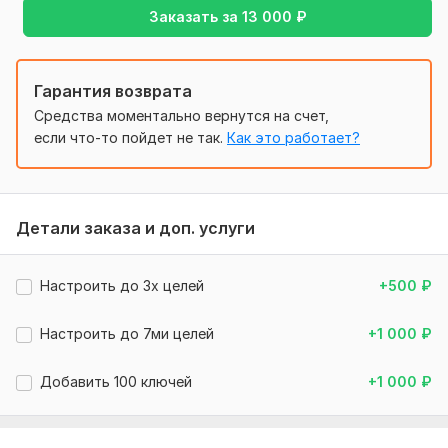
Пропишу UTM-метки для аналитики
Заказать за
13 000
₽
Исключу нецелевые площадки
Запущу кампанию
Условия:
Гарантия возврата
Средства моментально вернутся на счет,
Рекламный бюджет оплачивается отдельно
если что-то пойдет не так.
Как это работает?
Работаю с товарами или услугами в сфере туризма и
путешествий
Запрещенные тематики не беру
Если выбираете вариант с ведением: после сдачи и
Детали заказа и доп. услуги
приемки настроенной кампании начинается отсчет 7
дней ведения
Настроить до 3х целей
+500
₽
Нужно для заказа:
Доступ к Яндекс. Директу (создам при
Настроить до 7ми целей
+1 000
₽
необходимости - см. доп. опцию)
Сайт
Добавить 100 ключей
+1 000
₽
Регион показа
Дневной бюджет (если есть)
Желаемое время показа (по умолчанию 24/7)