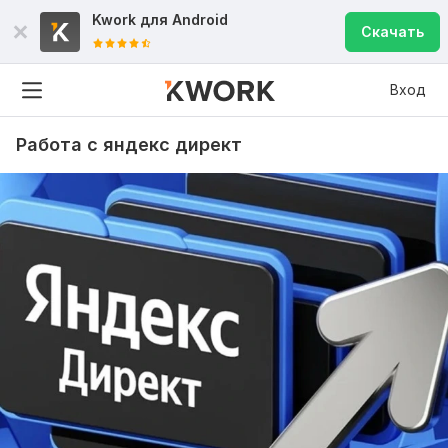
Kwork для
Android
Скачать
Вход
Работа с яндекс директ