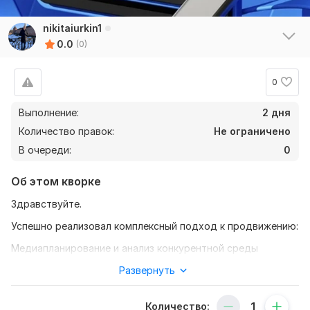
nikitaiurkin1
0.0
(0)
0
Выполнение:
2 дня
Количество правок:
Не ограничено
В очереди:
0
Об этом кворке
Здравствуйте.
Успешно реализовал комплексный подход к продвижению:
Медиапланирование и анализ конкурентной среды
Разработка семантического ядра и создание эффективных
Развернуть
рекламных объявлений
Количество:
Аналитика и отчетность с построением сводных отчетов