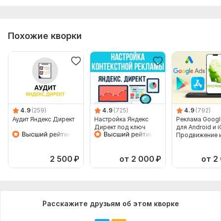
Похожие кворки
4.9
(259)
4.9
(725)
4.9
(792)
Аудит Яндекс Директ
Настройка Яндекс
Реклама Googl
Директ под ключ
для Android и i
Продвижение 
или приложени
2 500
₽
от 2 000
₽
от 2
Расскажите друзьям об этом кворке