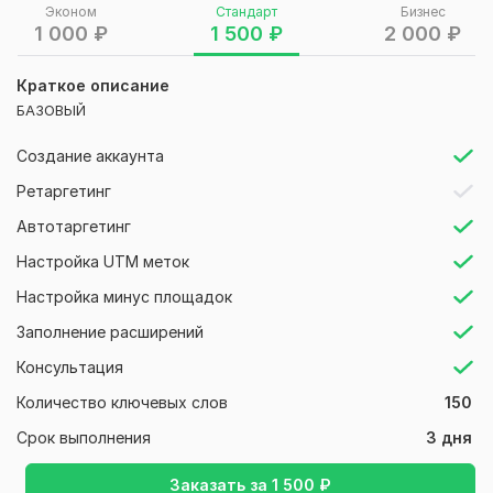
Эконом
Стандарт
Бизнес
УТП.
1 000
₽
1 500
₽
2 000
₽
Аккаунт Яндекс Директ не обязателен — могу запустить
рекламу со своего. Если свой есть — просто дайте
Краткое описание
доступ.
БАЗОВЫЙ
Тип:
Создание и настройка
Создание аккаунта
Ретаргетинг
Автотаргетинг
Настройка UTM меток
Настройка минус площадок
Заполнение расширений
Консультация
Количество ключевых слов
150
Срок выполнения
3 дня
Заказать за
1 500
₽