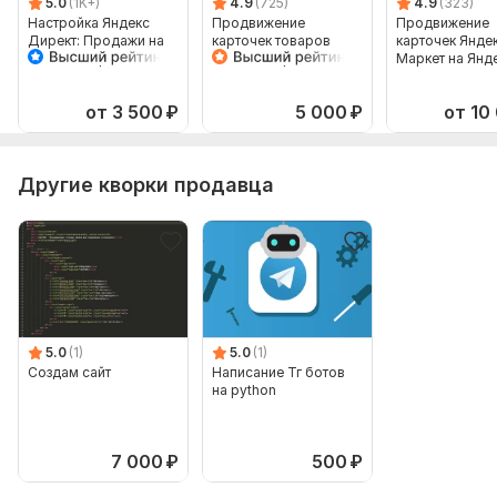
5.0
(1K+)
4.9
(725)
4.9
(323)
Настройка Яндекс
Продвижение
Продвижение
Директ: Продажи на
карточек товаров
карточек Янде
Яндекс Маркет
Яндекс Маркет в
Маркет на Янд
Мастер Кампаний
Яндекс Директ
Директ. Рекла
товаров
от 3 500
₽
5 000
₽
от 10
Другие кворки продавца
5.0
(1)
5.0
(1)
Создам сайт
Написание Тг ботов
на python
7 000
₽
500
₽