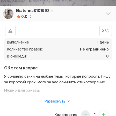
Ekaterina8101992
0.0
(0)
0
Выполнение:
1 день
Количество правок:
Не ограничено
В очереди:
0
Об этом кворке
Я сочиняю стихи на любые темы, которые попросят. Пишу
за короткий срок, могу за час сочинить стихотворение.
Нужно для заказа:
Тема, количество строк. Какие ваши предпочтения, ритм
Развернуть
стихотворения, стиль. За какой срок нужно сочинить?
Фриланс услуга включает:
Количество: