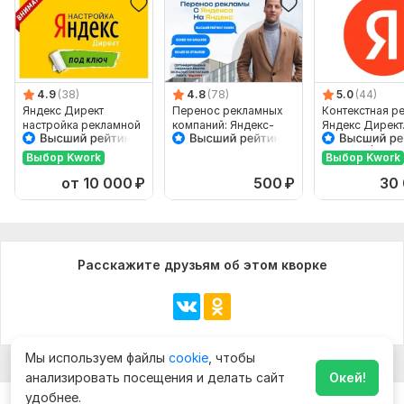
4.9
(38)
4.8
(78)
5.0
(44)
Яндекс Директ
Перенос рекламных
Контекстная р
настройка рекламной
компаний: Яндекс-
Яндекс Директ
компании
Яндекс
Ведение рекл
кампаний
Выбор Kwork
Выбор Kwork
от 10 000
₽
500
₽
30
Расскажите друзьям об этом кворке
Мы используем файлы
cookie
, чтобы
анализировать посещения и делать сайт
Окей!
удобнее.