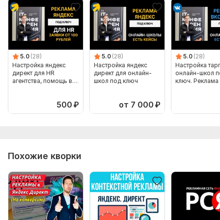
Записывайтесь на консультацию и мы составим план
привлечения заявок в ваш бизнес!
Нужно для заказа:
1) Ссылка на продвигаемый объект
5.0
(28)
5.0
(28)
5.0
(28)
2) Описание целей и задач по проекту
Настройка яндекс
Настройка яндекс
Настройка тарг
директ для HR
директ для онлайн-
онлайн-школ п
3) Описание направления и целевой аудитории
агентства, помощь в
школ под ключ
ключ. Реклама
поиске кандидатов
4) Рекламный бюджет
500
₽
от 7 000
₽
5) Регион рекламы
6) УТП. Отличие от конкурентов
Фриланс услуга включает:
Похожие кворки
Создание аккаунта
Ретаргетинг
Автотаргетинг
Настройка UTM меток
Настройка минус площадок