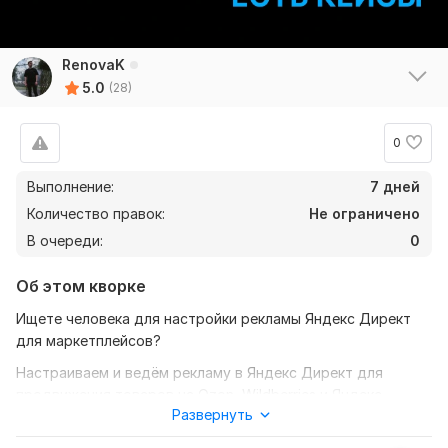
RenovaK
5.0
(28)
0
Выполнение:
7 дней
Количество правок:
Не ограничено
В очереди:
0
Об этом кворке
Ищете человека для настройки рекламы Яндекс Директ
для маркетплейсов?
Настраиваем и ведём рекламу в Яндекс Директ для
продвижения товаров на Ozon, Wildberries и Яндекс
Развернуть
Маркете.