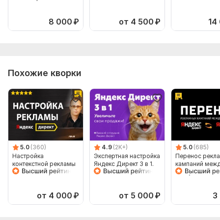
8 000
₽
от 4 500
₽
14
Похожие кворки
5.0
(360)
4.9
(2K+)
5.0
(685)
Настройка
Экспертная настройка
Перенос рекл
контекстной рекламы
Яндекс Директ 3 в 1.
кампаний меж
в Яндекс Директ под
Поиск, РСЯ и
Аккаунтами Ян
ключ - ПОИСК + РСЯ
Ретаргетинг
Директ
от 4 000
₽
от 5 000
₽
3