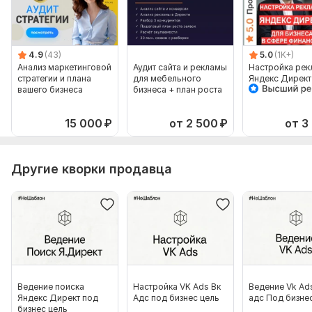
Заполнение расширений
Консультация
4.9
(43)
5.0
(1K+)
Количество ключевых слов: 100
Анализ маркетинговой
Аудит сайта и рекламы
Настройка ре
стратегии и плана
для мебельного
Яндекс Директ
Срок выполнения:
2 дня
вашего бизнеса
бизнеса + план роста
поиске для би
сферы финанс
Тип:
Создание и настройка
15 000
₽
от 2 500
₽
от 3
Другие кворки продавца
Ведение поиска
Настройка VK Ads Вк
Ведение Vk Ad
Яндекс Директ под
Адс под бизнес цель
адс Под бизне
бизнес цель