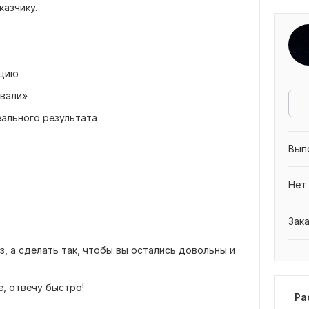
казчику.
ацию
твали»
еального результата
Вып
Нет
Зак
з, а сделать так, чтобы вы остались довольны и
, отвечу быстро!
Ра