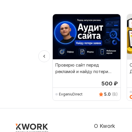
Проверю сайт перед
С
рекламой и найду потери
заявок
500
₽
5.0
(8)
EvgeniuDirect
О Kwork