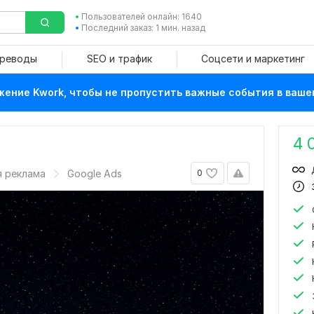
Пользователей онлайн: 1640
Последний заказ: 1 мин. назад
ереводы
SEO и трафик
Соцсети и маркетинг
ение Kwork, чтобы не пропустить важные события в ваше
4 
я реклама
Google Ads
0