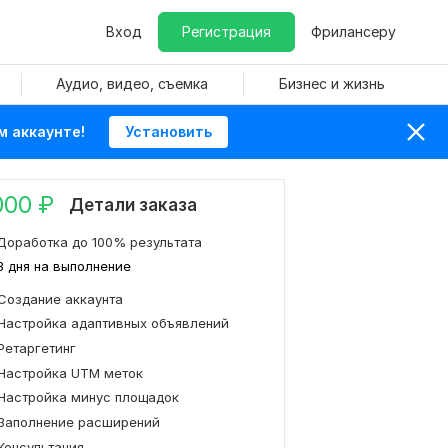
Вход
Регистрация
Фрилансеру
Аудио, видео, съемка
Бизнес и жизнь
м аккаунте!
Установить
000
₽
Детали заказа
Доработка до 100% результата
3 дня на выполнение
Создание аккаунта
Настройка адаптивных объявлений
Ретаргетинг
Настройка UTM меток
Настройка минус площадок
Заполнение расширений
Консультация