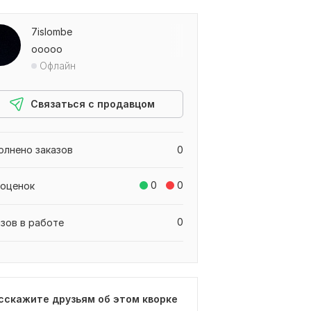
7islombe
ооооо
Офлайн
Связаться с продавцом
олнено заказов
0
0
0
 оценок
0
азов в работе
сскажите друзьям об этом кворке