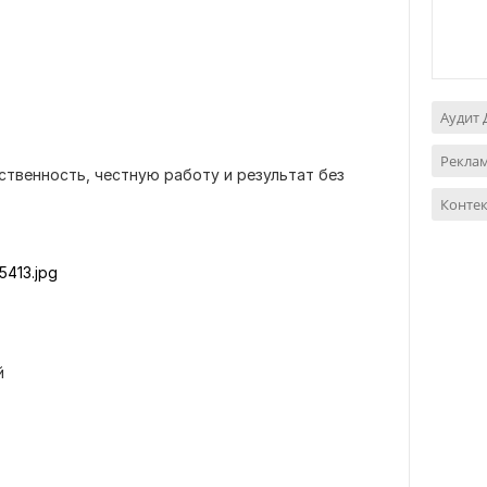
Аудит 
Реклам
твенность, честную работу и результат без
Контек
413.jpg
й