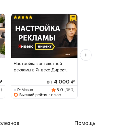
Настройка контекстной
Создание и настрой
рекламы в Яндекс Директ
контекстной реклам
под ключ - ПОИСК + РСЯ
Яндекс. Все типы ка
₽
от 4 000
₽
от 
1)
5.0
(360)
D-Master
best-convert
олезное
Помощь