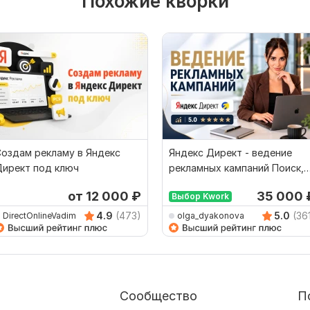
Похожие кворки
оздам рекламу в Яндекс
Яндекс Директ - ведение
Директ под ключ
рекламных кампаний Поиск,
РСЯ
от 12 000
₽
35 000
Выбор Kwork
4.9
(473)
5.0
(36
DirectOnlineVadim
olga_dyakonova
Сообщество
П