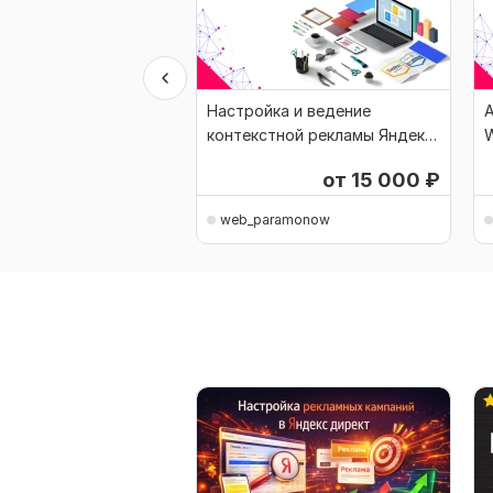
Настройка и ведение
А
контекстной рекламы Яндекс.
W
Директ
от 15 000
₽
web_paramonow