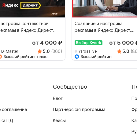
астройка контекстной
Создание и настройка
екламы в Яндекс Директ
рекламы в Яндекс Директ.
од ключ - ПОИСК + РСЯ
Поиск + РСЯ + Ретаргет
от 4 000
₽
от 5 000
Выбор Kwork
5.0
(360)
5.0
(8
D-Master
Yarosalive
Сообщество
П
Блог
По
 соглашение
Партнерская программа
Фр
тки ПД
Кейсы
Ка
Ру