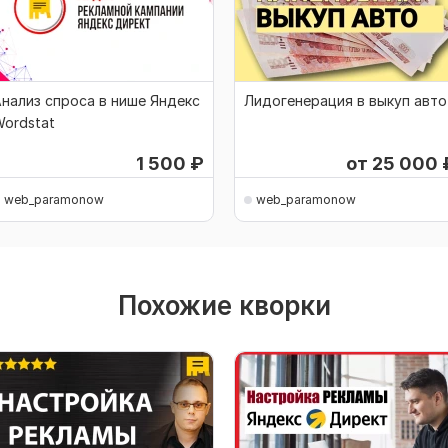
нализ спроса в нише Яндекс
Лидогенерация в выкуп авто
ordstat
1 500
₽
от 25 000
web_paramonow
web_paramonow
Похожие кворки