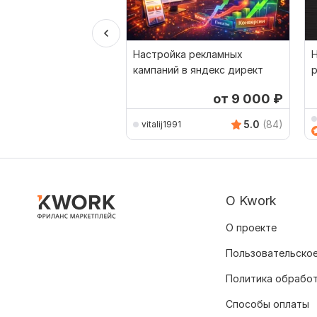
Настройка рекламных
Н
кампаний в яндекс директ
р
п
от 9 000
₽
5.0
(84)
vitalij1991
О Kwork
О проекте
Пользовательское
Политика обрабо
Способы оплаты