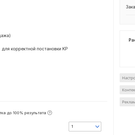
Зак
дажа)
Ра
) для корректной постановки KP
Настр
Контек
Реклам
ка до 100% результата
1