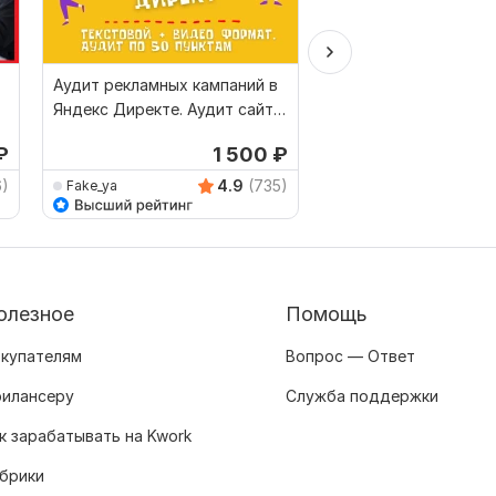
Аудит рекламных кампаний в
Профессиональная н
Яндекс Директе. Аудит сайта
рекламных кампаний
в подарок
Директ
₽
1 500
₽
1
6)
4.9
(735)
Fake_ya
olga_dyakonova
олезное
Помощь
купателям
Вопрос — Ответ
илансеру
Служба поддержки
к зарабатывать на Kwork
брики