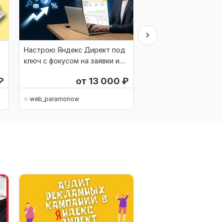
Настрою Яндекс Директ под
Экспресс-аудит рек
ключ с фокусом на заявки и
кабинета Яндекс Ди
окупаемость
₽
от 13 000
₽
web_paramonow
web_paramonow