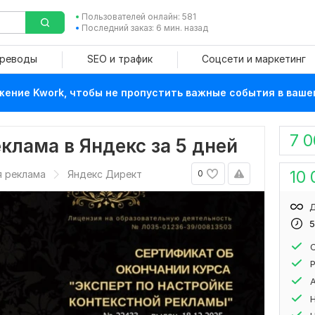
Пользователей онлайн: 581
Последний заказ: 6 мин. назад
ереводы
SEO и трафик
Соцсети и маркетинг
ение Kwork, чтобы не пропустить важные события в ваше
7 
еклама в Яндекс за 5 дней
10 
я реклама
Яндекс Директ
0
Д
5