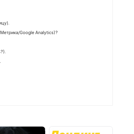
ицу).
 Метрика/Google Analytics)?
?).
.