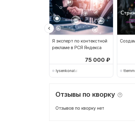
Я эксперт по контекстной
Создам
рекламе в РСЯ Яндекса
75 000
₽
lysenkonataliya87
ttemm
Отзывы по кворку
Отзывов по кворку нет