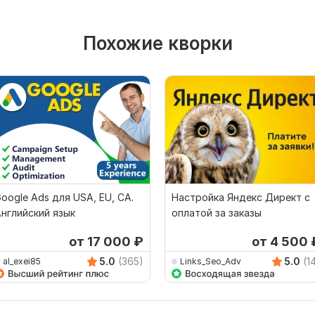
Похожие кворки
oogle Ads для USA, EU, CA.
Настройка Яндекс Директ с
нглийский язык
оплатой за заказы
от 17 000
₽
от 4 500
5.0
(365)
5.0
(1
al_exei85
Links_Seo_Adv