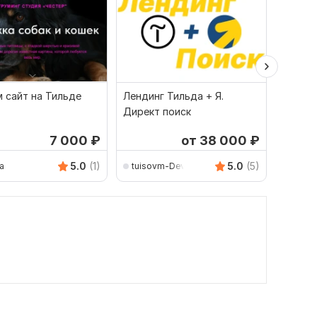
 сайт на Тильде
Лендинг Тильда + Я.
Создан
Директ поиск
реклам
под к
7 000
₽
от 38 000
₽
5.0
(1)
5.0
(5)
a
tuisovm-Devguruweb
Artem