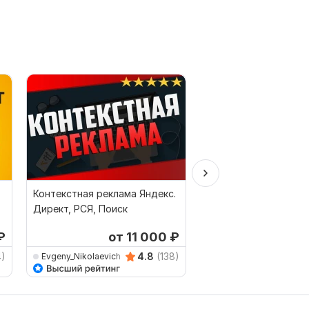
Контекстная реклама Яндекс.
Настрою Яндекс Дир
Директ, РСЯ, Поиск
РСЯ
₽
от 11 000
₽
от 
4)
4.8
(138)
Evgeny_Nikolaevich
Wexler