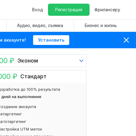
Вход
Регистрация
Фрилансеру
Аудио, видео, съемка
Бизнес и жизнь
м аккаунте!
Установить
000
₽
Эконом
000
₽
Стандарт
оработка до 100% результата
 дней на выполнение
Создание аккаунта
Ретаргетинг
Автотаргетинг
Настройка UTM меток