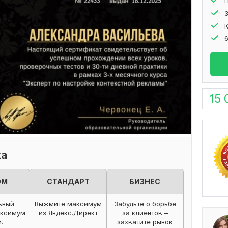
15 
ка
ОМ
СТАНДАРТ
БИЗНЕС
ьный
Выжмите максимум
Забудьте о борьбе
аксимум
из Яндекс.Директ
за клиентов –
.
захватите рынок