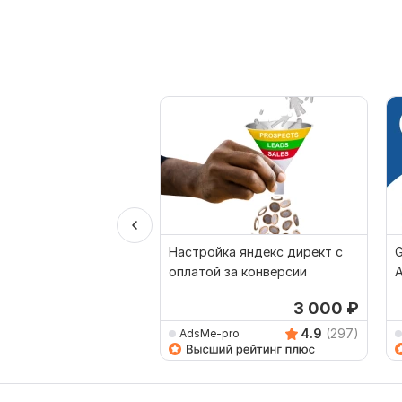
Настройка яндекс директ с
G
оплатой за конверсии
А
3 000
₽
4.9
(297)
AdsMe-pro