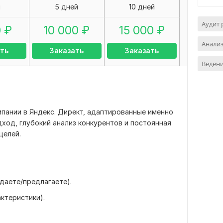
я
5 дней
10 дней
Аудит
0
₽
10 000
₽
15 000
₽
Анали
ть
Заказать
Заказать
Ведени
пании в Яндекс. Директ, адаптированные именно
ход, глубокий анализ конкурентов и постоянная
целей.
одаете/предлагаете).
ктеристики).