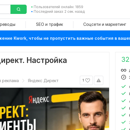
Пользователей онлайн: 1859
Последний заказ: 2 сек. назад
ереводы
SEO и трафик
Соцсети и маркетинг
ение Kwork, чтобы не пропустить важные события в ваше
32
ирект. Настройка
я реклама
Яндекс Директ
1