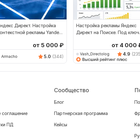
ндекс Директ. Настройка
Настройка рекламы Яндекс
онтекстной рекламы Yandex
Директ на Поиске. Под ключ.
irect. Поиск. РСЯ
Контекстная РК
от 5 000
₽
от 4 000
4.9
(23
Vash_Directolog
5.0
(344)
Armacho
Сообщество
П
Блог
По
 соглашение
Партнерская программа
Фр
тки ПД
Кейсы
Ка
Ру