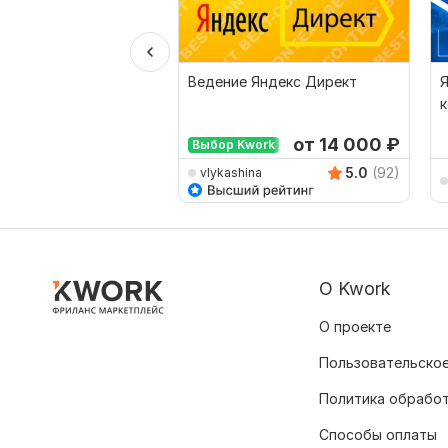
Ведение Яндекс Директ
Я
к
D
от 14 000
₽
Выбор Kwork
5.0
(92)
vlykashina
О Kwork
О проекте
Пользовательское
Политика обрабо
Способы оплаты