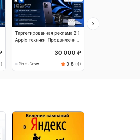
Таргетированная реклама ВК
Таргетированная ре
Apple техники. Продвижение
для ресторанов. Пр
магазина iPhone
клиентов
₽
30 000
₽
3
4)
3.8
(4)
Pixel-Grow
Pixel-Grow