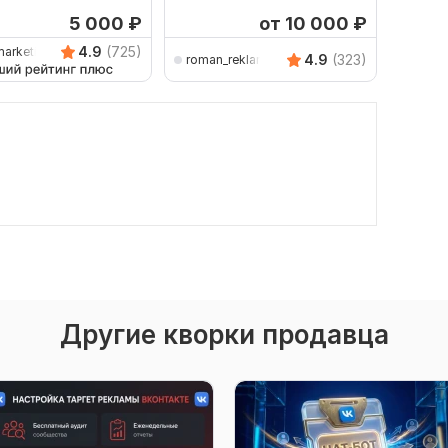
 Директ
Директ. Реклама товаров
Яндекс
5 000
₽
от 10 000
₽
4.9
(725)
marketing
4.9
(323)
roman_reklama
m-dir
Другие кворки продавца