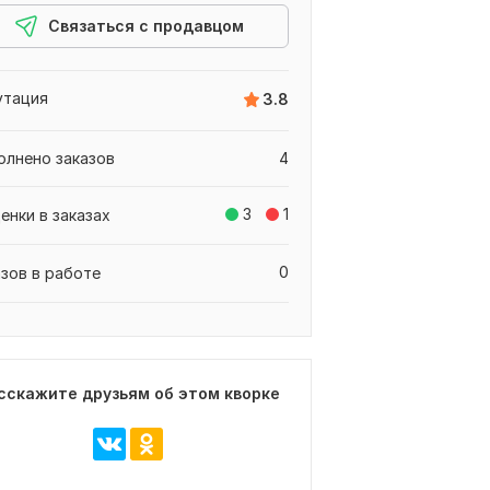
Связаться с продавцом
утация
3.8
олнено заказов
4
3
1
енки в заказах
0
азов в работе
сскажите друзьям об этом кворке