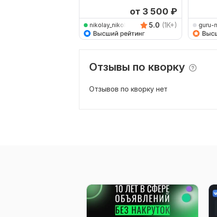
Маркет Мастер Кампаний
Яндекс
от 3 500
₽
5.0
(1K+)
nikolay_nikolaevich
guru-
Отзывы по кворку
Отзывов по кворку нет