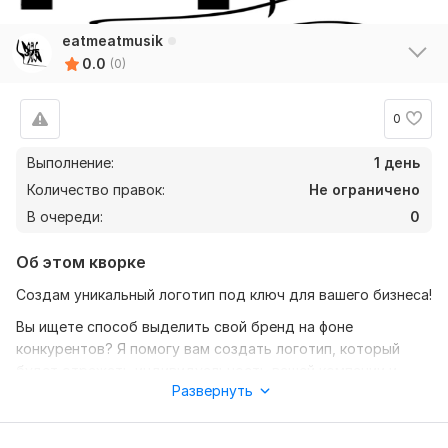
eatmeatmusik
0.0
(0)
0
Выполнение:
1 день
Количество правок:
Не ограничено
В очереди:
0
Об этом кворке
Создам уникальный логотип под ключ для вашего бизнеса!
Вы ищете способ выделить свой бренд на фоне
конкурентов? Я помогу вам создать логотип, который
будет отражать индивидуальность вашей компании и
Развернуть
привлечет внимание вашей целевой аудитории.
Что я предлагаю: