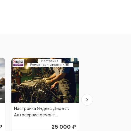
Настройка Яндекс Директ:
Настройка Яндекс Д
Автосервис ремонт
Аренда автомобиле
двигателя, КПП
₽
25 000
₽
2