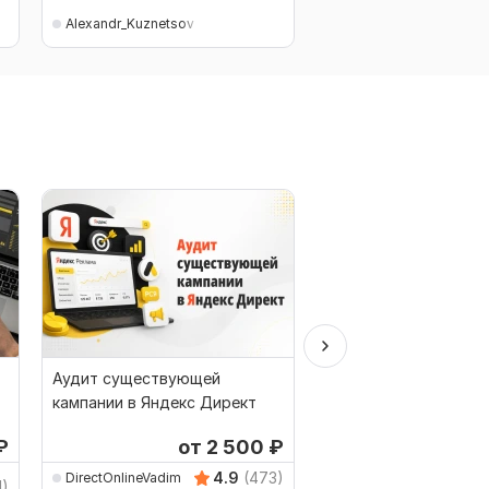
Alexandr_Kuznetsov
Alexandr_Kuznetsov
Аудит существующей
Ведение рекламных 
кампании в Яндекс Директ
в Яндекс Директ
₽
от 2 500
₽
1
4.9
(473)
DirectOnlineVadim
1)
Antnikolas