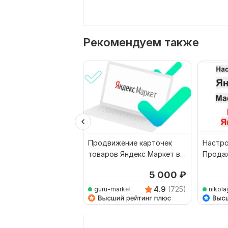
Рекомендуем также
Продвижение карточек
Настро
товаров Яндекс Маркет в
Продаж
Яндекс Директ
Маркет
5 000
₽
4.9
(725)
guru-marketing
nikola