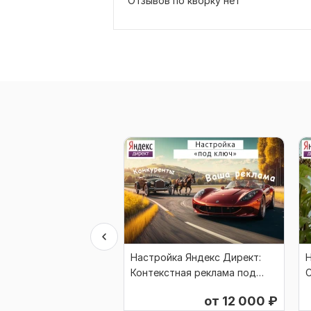
Отзывов по кворку нет
Настройка Яндекс Директ:
Н
Контекстная реклама под
С
ключ
от 12 000
₽