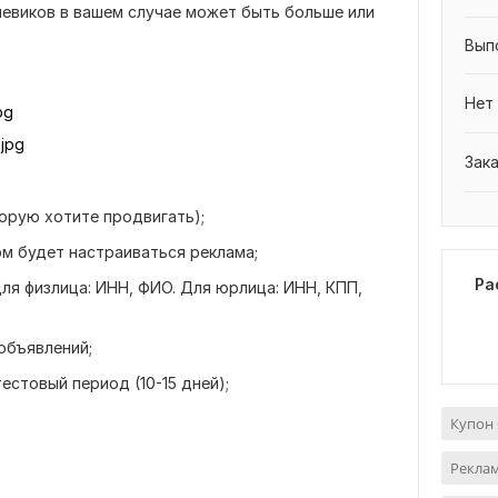
чевиков в вашем случае может быть больше или
Вып
Нет
pg
jpg
Зак
оторую хотите продвигать);
ом будет настраиваться реклама;
Ра
ля физлица: ИНН, ФИО. Для юрлица: ИНН, КПП,
 объявлений;
естовый период (10-15 дней);
Купон 
Реклам