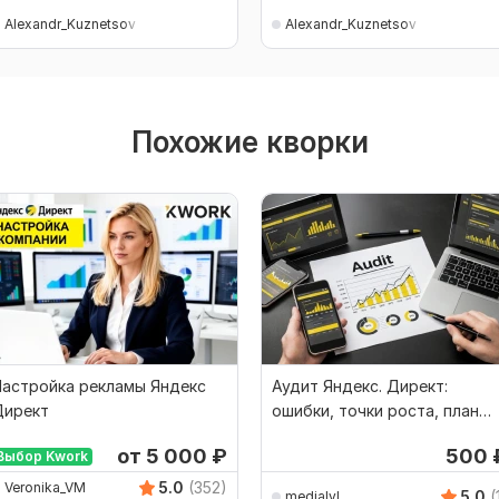
Alexandr_Kuznetsov
Alexandr_Kuznetsov
Похожие кворки
Настройка рекламы Яндекс
Аудит Яндекс. Директ:
Директ
ошибки, точки роста, план
улучшения
от 5 000
₽
500
Выбор Kwork
5.0
(352)
Veronika_VM
5.0
(
medialvl