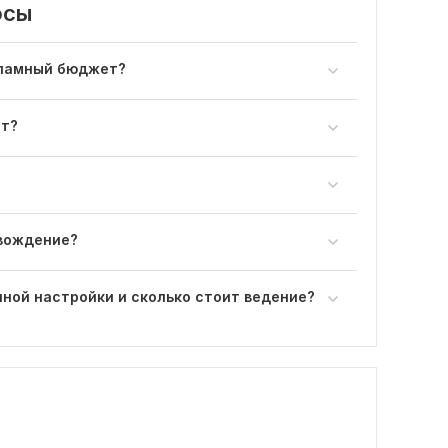
осы
кламный бюджет?
ат?
овождение?
ной настройки и сколько стоит ведение?