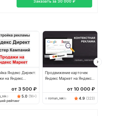
Заказать за
30 000
₽
йка Яндекс Директ:
Продвижение карточек
Настро
и на Яндекс
Яндекс Маркет на Яндекс
для Ozo
 Мастер Кампаний
Директ. Реклама товаров
Яндекс
от 3 500
₽
от 10 000
₽
5.0
(1K+)
y_nikolaevich
4.9
(323)
roman_reklama
m-dir