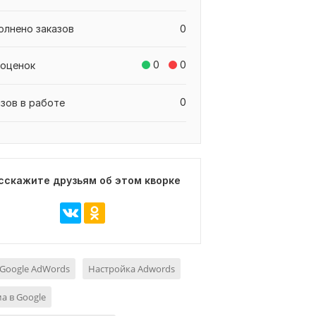
олнено заказов
0
0
0
 оценок
0
азов в работе
сскажите друзьям об этом кворке
Google AdWords
Настройка Adwords
а в Google