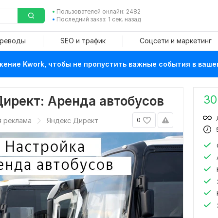
Пользователей онлайн: 2482
Последний заказ: 1 сек. назад
ереводы
SEO и трафик
Соцсети и маркетинг
ение Kwork, чтобы не пропустить важные события в ваше
30
ирект: Аренда автобусов
я реклама
Яндекс Директ
0