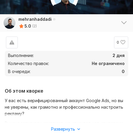
mehranhaddadi
5.0
(2)
0
Выполнение:
2 дня
Количество правок:
Не ограничено
В очереди:
0
Об этом кворке
У вас есть верифицированный аккаунт Google Ads, но вы
не уверены, как грамотно и профессионально настроить
рекламу?
Вы уже запускали кампанию, но клиентов нет, конверсии
Развернуть
низкие, а бюджет уходит впустую?