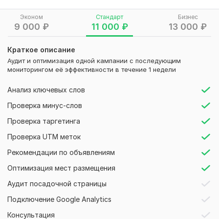
Вы по адресу.
Эконом
Стандарт
Бизнес
Я ИП, специалист по настройке и оптимизации Google Ads.
9 000
₽
11 000
₽
13 000
₽
Работал с компаниями и частными клиентами, помогая
увеличивать конверсии, снижать стоимость клика и
Краткое описание
улучшать эффективность существующих кампаний.
Аудит и оптимизация одной кампании с последующим
мониторингом её эффективности в течение 1 недели
Что входит в услугу
Я проведу тщательный аудит вашего Google Ads и
Анализ ключевых слов
настрою кампанию так, чтобы она работала на вашу цель:
Проверка минус-слов
Проверка и анализ:
Проверка таргетинга
Настроек кампаний
Проверка UTM меток
Ключевых слов и минус-слов
Рекомендации по объявлениям
Объявлений и рекламных материалов
Оптимизация мест размещения
Посадочных страниц
Аудит посадочной страницы
Аудиторий и таргетинга
Подключение Google Analytics
Ссылок, фото, текстов и других активов
Консультация