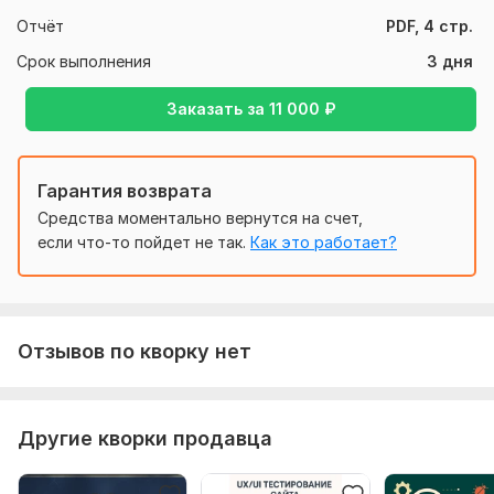
Оптимизация:
Отчёт
PDF, 4 стр.
Улучшение структуры кампании
Срок выполнения
3 дня
Предложения по переработке объявлений
Заказать за
11 000
₽
Рекомендации по повышению CTR и снижению CPC
Рекомендации по улучшению креативов и целевой
страницы
Гарантия возврата
Итоговые материалы:
Средства моментально вернутся на счет,
если что-то пойдет не так.
Как это работает?
Настроенная или оптимизированная рекламная кампания
Персональные рекомендации по улучшению ваших
рекламных активов
PDF-файл (от 8 страниц): советы, чек-листы и инструкции
Отзывов по кворку нет
по дальнейшей оптимизации
1 неделя бесплатного мониторинга вашей рекламы (по
желанию клиента)
Другие кворки продавца
Нужно для заказа:
Подтвердить кворк