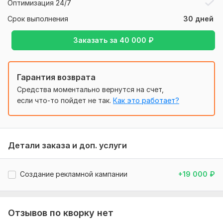
Оптимизация 24/7
4. Был ли у вас опыт продвижения в Яндекс. Директ, есть
ли сейчас рекламный кабинет?
Срок выполнения
30 дней
Тип:
Ведение
Заказать за
40 000
₽
Гарантия возврата
Средства моментально вернутся на счет,
если что-то пойдет не так.
Как это работает?
Детали заказа и доп. услуги
Создание рекламной кампании
+19 000
₽
Отзывов по кворку нет