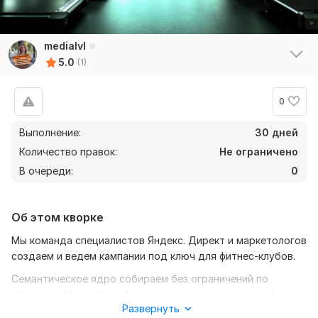
medialvl
5.0
(1)
0
Выполнение:
30 дней
Количество правок:
Не ограничено
В очереди:
0
Об этом кворке
Мы команда специалистов Яндекс. Директ и маркетологов
создаем и ведем кампании под ключ для фитнес-клубов.
Семантическое ядро собираем без ограничений по
объему (эффективные фразы, исходя из ваших целей и
Развернуть
бюджета). Настраиваем и проверяем системы аналитики.