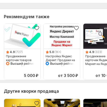
Рекомендуем также
4.9
(727)
5.0
(1K+)
4.9
(323)
Продвижение
Настройка Яндекс
Продвижение
карточек товаров
Директ: Продажи на
карточек Янде
Яндекс Маркет в
Яндекс Маркет
Маркет на Янд
Яндекс Директ
Мастер Кампаний
Директ. Рекла
товаров
5 000
₽
от 3 500
₽
от 10
Другие кворки продавца