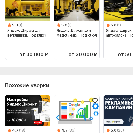
5.0
(1)
5.0
(1)
5.0
(1)
Яндекс Директ для
Яндекс Директ для
Яндекс Директ
ветклиники. Под ключ
медклиники. Под ключ
автосалона. П
от 30 000
₽
от 30 000
₽
от 50
Похожие кворки
4.7
(18)
4.7
(86)
5.0
(26)