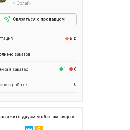
Офлайн
Связаться с продавцом
утация
5.0
олнено заказов
1
1
0
енка в заказах
0
азов в работе
сскажите друзьям об этом кворке