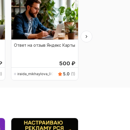
Ответ на отзыв Яндекс Карты
Ответ на отзывы Yell
₽
500
₽
1)
5.0
(1)
iraida_mikhaylova_90
iraida_mikhaylova_90