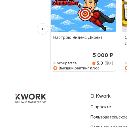
Настрою Яндекс Директ
С
5 000
₽
5.0
(1K+)
MrSupersite
О Kwork
О проекте
Пользовательское