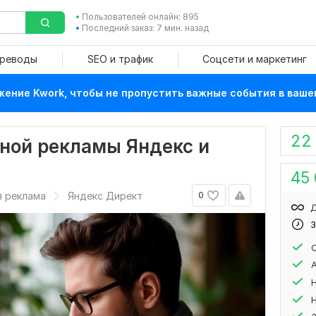
Пользователей онлайн: 895
Последний заказ: 7 мин. назад
ереводы
SEO и трафик
Соцсети и маркетинг
ение Kwork, чтобы не пропустить важные события в ваше
22
тной рекламы Яндекс и
45
я реклама
Яндекс Директ
0
Д
3