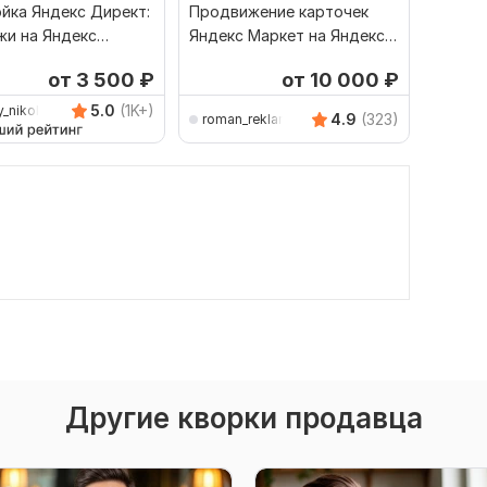
йка Яндекс Директ:
Продвижение карточек
Настро
и на Яндекс
Яндекс Маркет на Яндекс
для Ozo
 Мастер Кампаний
Директ. Реклама товаров
Яндекс
от 3 500
₽
от 10 000
₽
5.0
(1K+)
y_nikolaevich
4.9
(323)
roman_reklama
m-dir
Другие кворки продавца