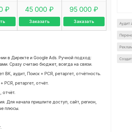
0
₽
45 000
₽
95 000
₽
ть
Заказать
Заказать
Аудит 
Перен
Реклам
ии в Директе и Google Ads. Ручной подход:
Создат
ами. Сразу считаю бюджет, всегда на связи.
т ВК, аудит, Поиск + РСЯ, ретаргет, отчётность.
+ РСЯ, ретаргет, отчёт.
 отчёт.
ия. Для начала пришлите доступ, сайт, регион,
ые плюсы.
.