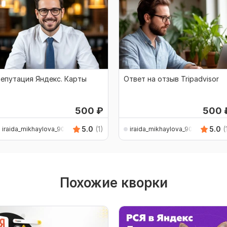
епутация Яндекс. Карты
Ответ на отзыв Tripadvisor
500
₽
500
5.0
(1)
5.0
(
iraida_mikhaylova_90
iraida_mikhaylova_90
Похожие кворки