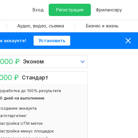
Вход
Регистрация
Фрилансеру
Аудио, видео, съемка
Бизнес и жизнь
м аккаунте!
Установить
 000
₽
Эконом
 000
₽
Стандарт
оработка до 100% результата
0 дней на выполнение
Создание аккаунта
Автотаргетинг
Настройка UTM меток
Настройка минус площадок