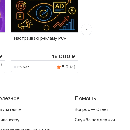
Настраиваю рекламу РСЯ
Настройка и ведени
контекстной рекламы
Директ, Поиск, РСЯ
₽
16 000
₽
от 1
+)
azawa
5.0
(4)
rev636
олезное
Помощь
купателям
Вопрос — Ответ
илансеру
Служба поддержки