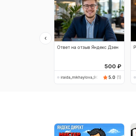
Ответ на отзыв Яндекс Дзен
Р
500
₽
5.0
(1)
iraida_mikhaylova_90