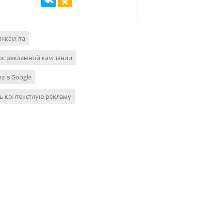
аккаунта
ос рекламной кампании
а в Google
ь контекстную рекламу