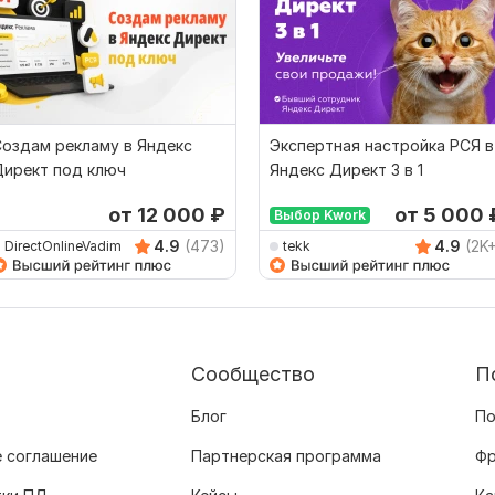
оздам рекламу в Яндекс
Экспертная настройка РСЯ в
Директ под ключ
Яндекс Директ 3 в 1
от 12 000
₽
от 5 000
Выбор Kwork
4.9
(473)
4.9
(2K
DirectOnlineVadim
tekk
Сообщество
П
Блог
По
 соглашение
Партнерская программа
Фр