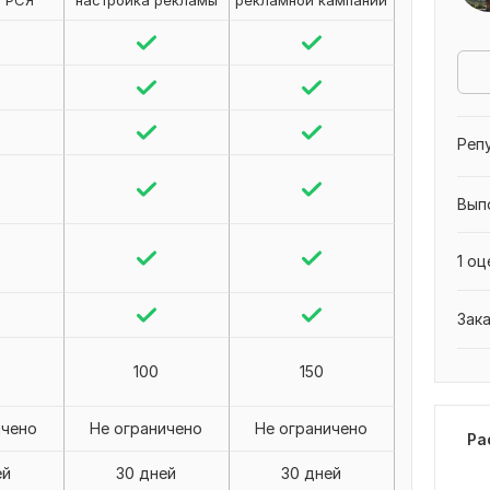
и РСЯ
настройка рекламы
рекламной кампании
Реп
Вып
1 оц
Зак
100
150
ичено
Не ограничено
Не ограничено
Ра
ей
30 дней
30 дней