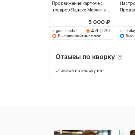
Продвижение карточек
Настро
товаров Яндекс Маркет в
Продаж
Яндекс Директ
Маркет
5 000
₽
4.9
(725)
guru-marketing
nikola
Отзывы по кворку
Отзывов по кворку нет