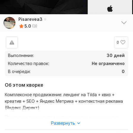
Pisarevea3
5.0
(3)
0
Выполнение:
30 дней
Количество правок:
Не ограничено
В очереди:
0
Об этом кворке
Комплексное продвижение: лендинг на Tilda + квиз +
креатив + SEO + Яндекс Метрика + контекстная реклама
(Яндекс Директ)
Предлагаю вам готовое маркетинговое решение «под
Развернуть
ключ» — полный цикл привлечения и конвертации
клиентов. От создания продающей площадки до