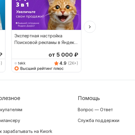
Экспертная настройка
Ведение рекламной 
Поисковой рекламы в Яндекс
в Я. Директ и Google
Директ 3 в 1
₽
от 5 000
₽
от 
Выбор Kwork
+)
4.9
(2K+)
tekk
excel
олезное
Помощь
купателям
Вопрос — Ответ
илансеру
Служба поддержки
к зарабатывать на Kwork