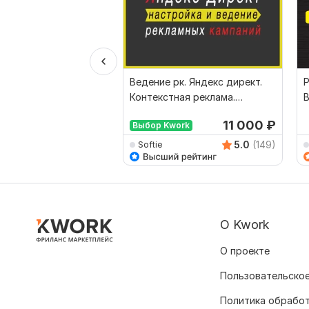
Ведение рк. Яндекс директ.
Р
Контекстная реклама.
В
Сопровождение кампаний
Д
11 000
₽
Выбор Kwork
5.0
(149)
Softie
О Kwork
О проекте
Пользовательское
Политика обрабо