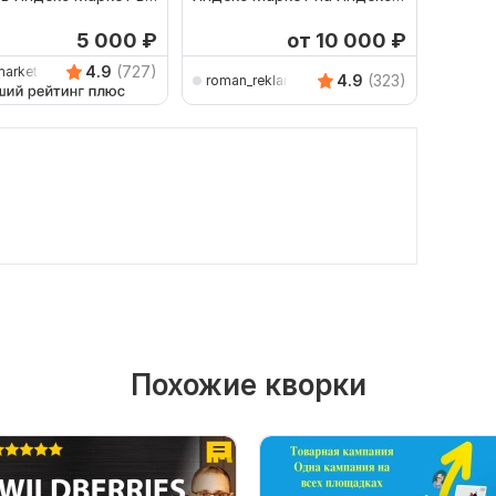
 Директ
Директ. Реклама товаров
Яндекс
5 000
₽
от 10 000
₽
4.9
(727)
marketing
4.9
(323)
roman_reklama
m-dir
Похожие кворки