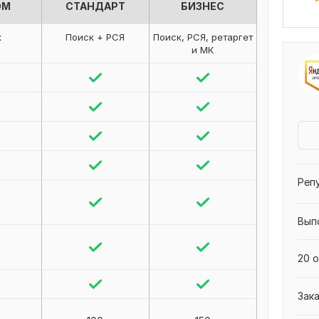
ОМ
СТАНДАРТ
БИЗНЕС
к
Поиск + РСЯ
Поиск, РСЯ, ретаргет
и МК
Реп
Вып
20 о
Зак