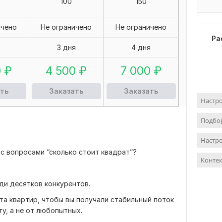
100
150
ичено
Не ограничено
Не ограничено
Ра
я
3 дня
4 дня
0
₽
4 500
₽
7 000
₽
ть
Заказать
Заказать
Настро
Подбо
Настро
 с вопросами “сколько стоит квадрат”?
Контек
еди десятков конкурентов.
та квартир, чтобы вы получали стабильный поток
ту, а не от любопытных.