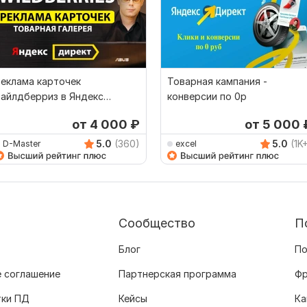
еклама карточек
Товарная кампания -
айлдберриз в Яндекс
конверсии по 0р
ирект. Товарная галерея
от 4 000
₽
от 5 000
5.0
(360)
5.0
(1K
D-Master
excel
Сообщество
П
Блог
По
 соглашение
Партнерская программа
Фр
тки ПД
Кейсы
Ка