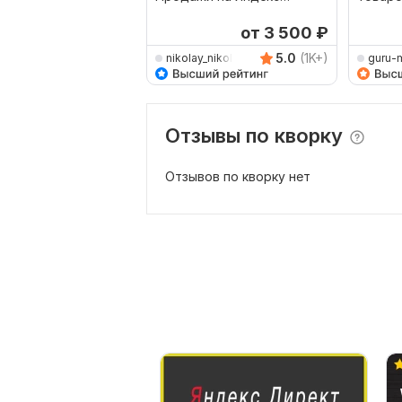
Маркет Мастер Кампаний
Яндекс
от 3 500
₽
5.0
(1K+)
nikolay_nikolaevich
guru-
Отзывы по кворку
Отзывов по кворку нет