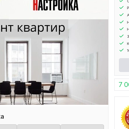
7 
ка