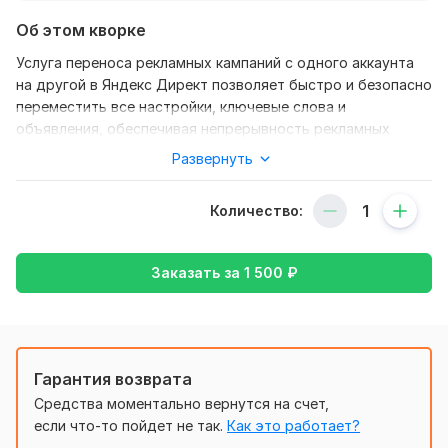
Об этом кворке
Услуга переноса рекламных кампаний с одного аккаунта
на другой в Яндекс Директ позволяет быстро и безопасно
переместить все настройки, ключевые слова и
объявления, обеспечивая непрерывность рекламных
усилий.
Развернуть
Процесс включает в себя анализ текущих кампаний,
экспорт всех данных и их импорт в новый аккаунт. Я
Количество:
обеспечу корректную настройку всех параметров,
включая бюджеты и таргетинг, чтобы сохранить
эффективность рекламы. После переноса проводится
Заказать за
1 500
₽
тестирование для подтверждения работы всех
компонентов. Эта услуга сэкономит ваше время и
обеспечит не прерывающееся продвижение вашего
бизнеса.
Гарантия возврата
Нужно для заказа:
Средства моментально вернутся на счет,
Для того, чтобы произвести перенос со старого аккаунта
если что-то пойдет не так.
Как это работает?
Яндекс Директ на новый, мне потребуется доступ от этих