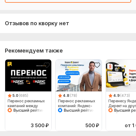
двух аккаунтов. Если новый аккаунт не создан, то могу
помочь в создании.
Фриланс услуга включает:
Отзывов по кворку нет
Создание аккаунта
Добавление объявлений
Настройка таргетинга
Рекомендуем также
Срок выполнения:
1 день
Тип:
Перенос кампании
5.0
(685)
4.8
(78)
4.9
(473)
Перенос рекламных
Перенос рекламных
Перенесу Янде
кампаний между
компаний: Яндекс-
Директ на дру
Аккаунтами Яндекс
Яндекс
аккаунт в Дире
Директ
Елама
3 500
₽
500
₽
от 1