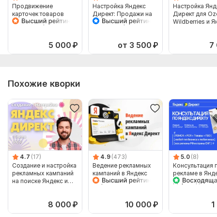
Продвижение
Настройка Яндекс
Настройка Янд
карточек товаров
Директ: Продажи на
Директ для Oz
Яндекс Маркет в
Яндекс Маркет
Wildberries и 
Яндекс Директ
Мастер Кампаний
Маркет
5 000
₽
от 3 500
₽
7
Похожие кворки
4.7
(17)
4.9
(473)
5.0
(8)
Создание и настройка
Ведение рекламных
Консультация 
рекламных кампаний
кампаний в Яндекс
рекламе в Янд
на поиске Яндекс и
Директ
Директ для Биз
РСЯ
+Экспресс ауд
8 000
₽
10 000
₽
1