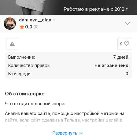
danilova__olga
0.0
(0)
0
Выполнение:
7 дней
Количество правок:
Не ограничено
В очереди:
0
Об этом кворке
Что входит в данный кворк:
Анализ вашего сайта, помощь с настройкой метрики на
сайте, если сайт сделан на Тильде, настройка целей в
метрике. Если сайт не на Тильде, то нужна будет помощь
Развернуть
программиста, который делал сайт.