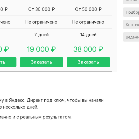
00 ₽
От 30 000 ₽
От 50 000 ₽
Подбо
ичено
Не ограничено
Не ограничено
Контек
я
7 дней
14 дней
Веден
0
₽
19 000
₽
38 000
₽
ть
Заказать
Заказать
му в Яндекс. Директ под ключ, чтобы вы начали
з несколько дней.
рачно и с реальным результатом.