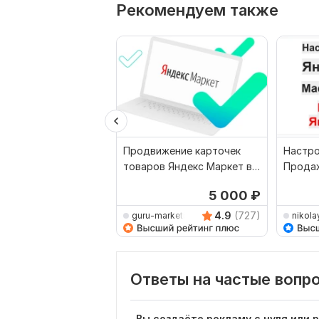
Рекомендуем также
Продвижение карточек
Настро
товаров Яндекс Маркет в
Продаж
Яндекс Директ
Маркет
5 000
₽
4.9
(727)
guru-marketing
nikola
Ответы на частые вопр
Вы создаёте рекламу с нуля или