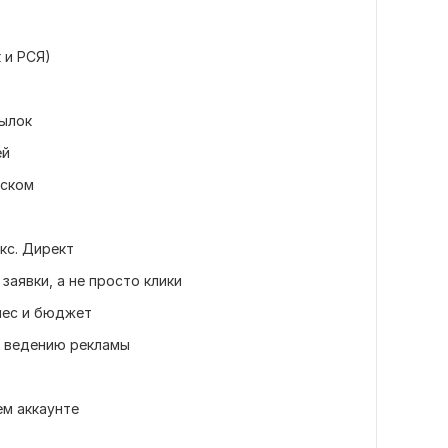
 и РСЯ)
ылок
ей
уском
кс. Директ
заявки, а не просто клики
нес и бюджет
и ведению рекламы
м аккаунте