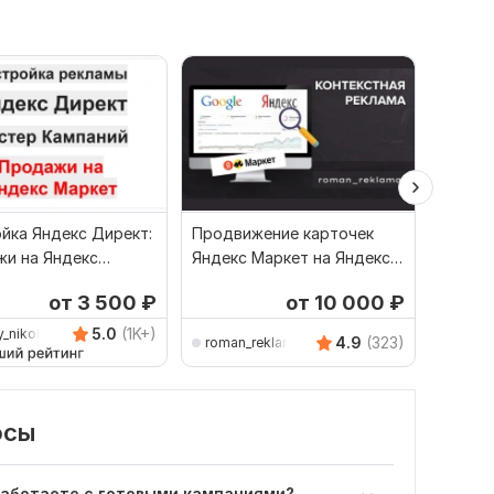
йка Яндекс Директ:
Продвижение карточек
Настро
и на Яндекс
Яндекс Маркет на Яндекс
для Ozo
 Мастер Кампаний
Директ. Реклама товаров
Яндекс
от 3 500
₽
от 10 000
₽
5.0
(1K+)
y_nikolaevich
4.9
(323)
roman_reklama
m-dir
осы
 работаете с готовыми кампаниями?