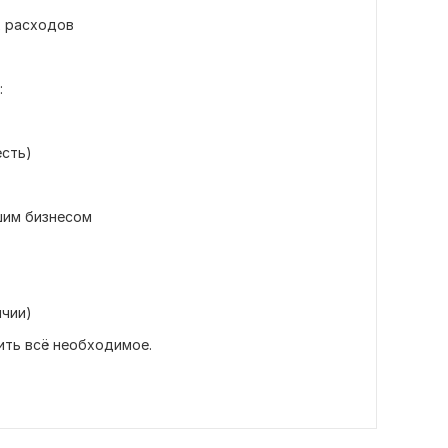
х расходов
:
есть)
шим бизнесом
ичии)
ить всё необходимое.