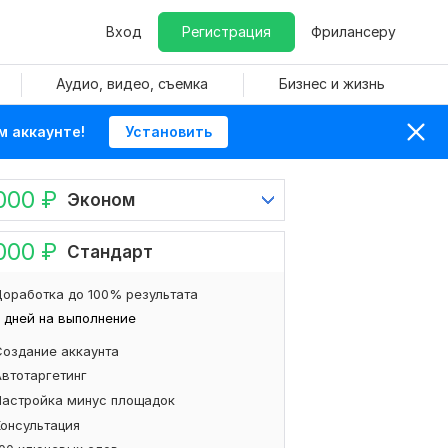
Вход
Регистрация
Фрилансеру
Аудио, видео, съемка
Бизнес и жизнь
м аккаунте!
Установить
000
₽
Эконом
000
₽
Стандарт
оработка до 100% результата
 дней на выполнение
Создание аккаунта
Автотаргетинг
Настройка минус площадок
Консультация