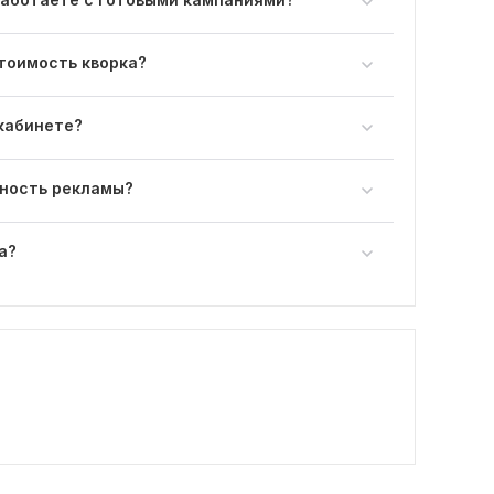
тоимость кворка?
кабинете?
ность рекламы?
а?