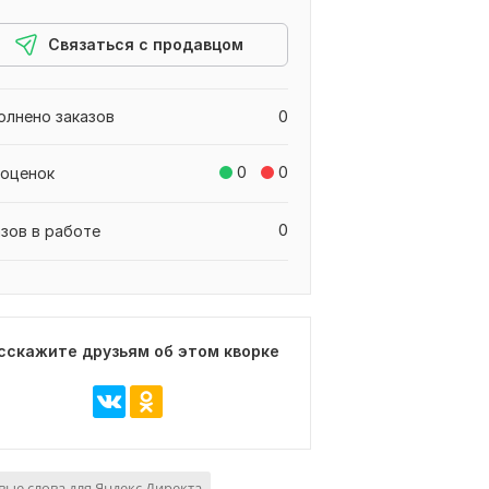
Связаться с продавцом
олнено заказов
0
0
0
 оценок
0
азов в работе
сскажите друзьям об этом кворке
ые слова для Яндекс Директа