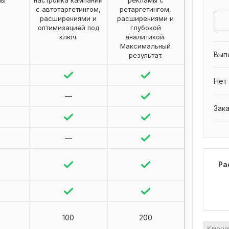
мы
настройка кампаний
рекламы с
с автотаргетингом,
ретаргетингом,
расширениями и
расширениями и
оптимизацией под
глубокой
ключ.
аналитикой.
Максимальный
Вып
результат.
Нет
—
Зак
—
Ра
100
200
Ключев