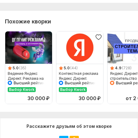
Настройка UTM меток
Заполнение расширений
Похожие кворки
Консультация
Количество ключевых слов: 150
Срок выполнения:
2 дня
Тип:
Создание и настройка
5.0
(35)
5.0
(44)
4.9
(728)
Ведение Яндекс
Контекстная реклама
Яндекс Директ
Директ. Реклама на
Яндекс Директ.
строительство
поиске и РСЯ
Ведение рекламных
бань
кампаний
Выбор Kwork
Выбор Kwork
30 000
₽
30 000
₽
от 2
Расскажите друзьям об этом кворке