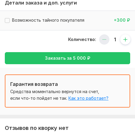
Настройка UTM меток
Детали заказа и доп. услуги
Количество ключевых слов: 30
Возможность тайного покупателя
+300
₽
Нужно для заказа:
1. Доступ к аккаунту в Яндекс Директ или ваша почта в
Яндекс
Количество:
2. Адрес сайта
3. Доступ к метрику, если привязан к другому аккаунту
Заказать за
5 000
₽
4. Регион показа РК
5. Время показа, данные для визитки (название
организацию или магазина, контакты, адреса )
Гарантия возврата
6. Ваши пожелания (по ключям и креативам)
Средства моментально вернутся на счет,
если что-то пойдет не так.
Как это работает?
7. Ваши УТП, если есть
Фриланс услуга включает:
Создание аккаунта
Отзывов по кворку нет
Ретаргетинг