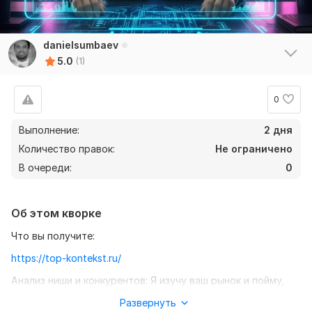
danielsumbaev
5.0
(1)
0
Выполнение:
2 дня
Количество правок:
Не ограничено
В очереди:
0
Об этом кворке
Что вы получите:
https://top-kontekst.ru/
Анализ ниши и конкурентов: Я изучу ваш рынок и пойму,
как выделиться среди конкурентов.
Развернуть