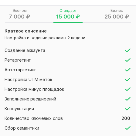
Сбор семантики: Соберу ключевые слова, по которым вас
будут находить потенциальные клиенты.
Эконом
Стандарт
Бизнес
7 000
₽
15 000
₽
25 000
₽
Настройка рекламных кампаний: Создам эффективные
кампании на Поиске и в РСЯ (Рекламной сети Яндекса).
Краткое описание
Написание объявлений: Придумаю цепляющие тексты,
Настройка и ведение рекламы 2 недели
которые будут мотивировать кликать именно на ваше
объявление.
Создание аккаунта
Отчетность: Вы будете получать еженедельные отчеты,
Ретаргетинг
чтобы видеть, куда уходит каждый рубль.
Автотаргетинг
https://top-kontekst.ru/
Настройка UTM меток
Нужно для заказа:
Настройка минус площадок
1) Предоставить доступы к аккаунту, где располагается
Заполнение расширений
рекламная компания
Консультация
2) Доступ к Яндекс Метрике
Количество ключевых слов
200
3) Регион показов
Сбор семантики
4) Недельный бюджет