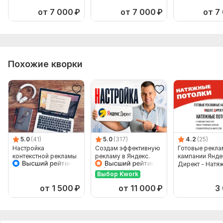
от 7 000
₽
от 7 000
₽
от 7
Похожие кворки
5.0
(41)
5.0
(317)
4.2
(25)
Настройка
Создам эффективную
Готовые рекл
контекстной рекламы
рекламу в Яндекс.
кампании Янде
в Яндекс Директ под
Директ под ваш
Директ - Натя
ключ
бизнес
потолки
Выбор Kwork
от 1 500
₽
от 11 000
₽
3