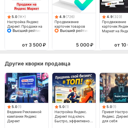
5.0
(1K+)
4.9
(726)
4.9
(323)
Настройка Яндекс
Продвижение
Продвижение
Директ: Продажи на
карточек товаров
карточек Янде
Яндекс Маркет
Яндекс Маркет в
Маркет на Янд
Мастер Кампаний
Яндекс Директ
Директ. Рекла
товаров
от 3 500
₽
5 000
₽
от 10
Другие кворки продавца
5.0
(1)
5.0
(1)
5.0
(1)
Ведение Рекламной
Настройка Яндекс.
Привет Настр
кампании Яндекс
Директ под ключ.
Яндекс. Директ
Директ
Быстро, эффективно,
для себя
без лишних слов