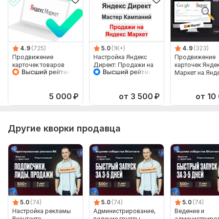
Краткое описание бизнеса: что продаёте или предлагаете.
Целевая аудитория: регион, возраст, интересы, портрет
клиента.
Материалы (фото/видео, если есть).
4.9
(725)
5.0
(1K+)
4.9
(323)
Продвижение
Настройка Яндекс
Продвижение
Бюджет на рекламу
карточек товаров
Директ: Продажи на
карточек Янде
Яндекс Маркет в
Яндекс Маркет
Маркет на Янд
Фриланс услуга включает:
Яндекс Директ
Мастер Кампаний
Директ. Рекла
товаров
Создание аккаунта
5 000
₽
от 3 500
₽
от 10
Ретаргетинг
Автотаргетинг
Другие кворки продавца
Настройка UTM меток
Настройка минус площадок
Заполнение расширений
Консультация
Количество ключевых слов: 100
5.0
(74)
5.0
(74)
5.0
(74)
Срок выполнения:
30 дней
Настройка рекламы
Администрирование,
Ведение и
Вконтакте
ведение группы,
администриро