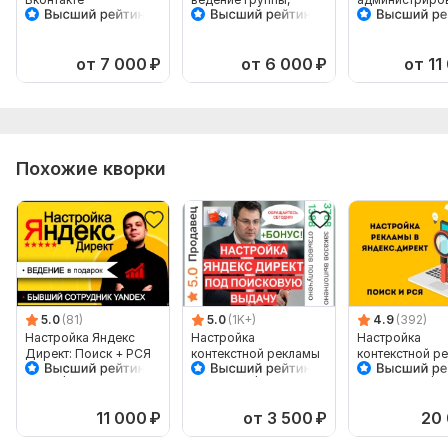
Тип:
Создание и настройка
паблика ВКонтакте
Вконтакте
от 7 000
₽
от 6 000
₽
от 11
Похожие кворки
5.0
(81)
5.0
(1K+)
4.9
(392)
Настройка Яндекс
Настройка
Настройка
Директ: Поиск + РСЯ
контекстной рекламы
контекстной р
+ Ретаргетинг +
Яндекс Директ в
в Яндекс Дирек
Метрика + Ведение
поисковой выдаче +
директолога
бонус
11 000
₽
от 3 500
₽
20