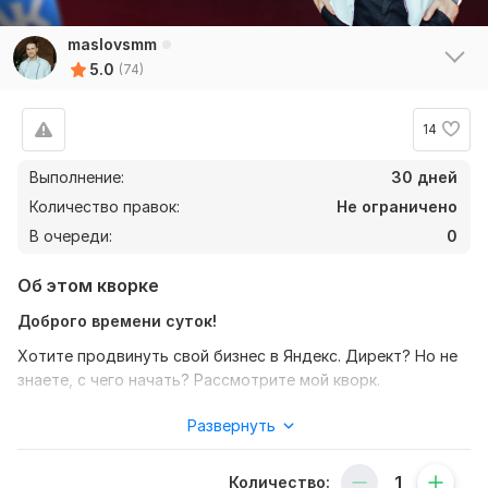
maslovsmm
5.0
(74)
14
Выполнение:
30 дней
Количество правок:
Не ограничено
В очереди:
0
Об этом кворке
Доброго времени суток!
Хотите продвинуть свой бизнес в Яндекс. Директ? Но не
знаете, с чего начать? Рассмотрите мой кворк.
Меня зовут Евгений, и я предлагаю профессиональную
Развернуть
настройку рекламы в Яндекс.
Почему обязательно стоит выбрать Яндекс. Директ для
Количество: