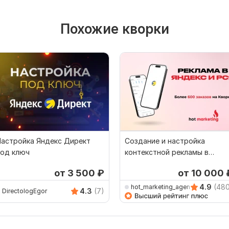
Похожие кворки
Настройка Яндекс Директ
Создание и настройка
под ключ
контекстной рекламы в
Яндекс. Реклама РСЯ Директ
от 3 500
₽
от 10 000
4.9
(48
hot_marketing_agency
4.3
(7)
DirectologEgor