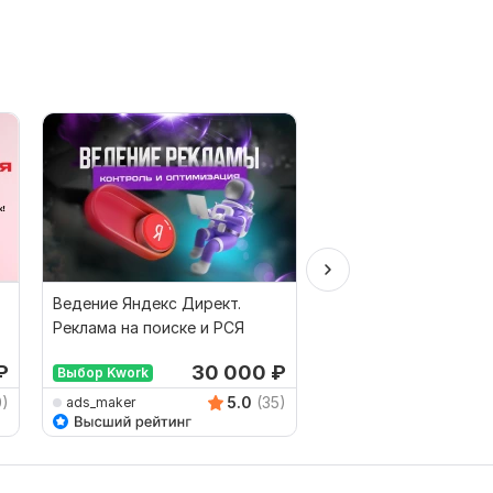
Ведение Яндекс Директ.
Проведу аудит моне
Реклама на поиске и РСЯ
сайта и дам план ув
дохода до 150%
₽
30 000
₽
от 
Выбор Kwork
0)
5.0
(35)
ads_maker
DiamantGroup