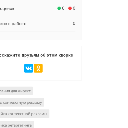
0
0
 оценок
0
азов в работе
сскажите друзьям об этом кворке
ения для Директ
ь контекстную рекламу
ойка контекстной рекламы
йка ретаргетинга