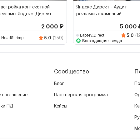
астройка контекстной
Яндекс Директ - Аудит
екламы Яндекс. Директ
рекламных кампаний
2 000
₽
5 000
5.0
(1
Laptev_Direct
5.0
(259)
HeadShrimp
Сообщество
П
Блог
По
 соглашение
Партнерская программа
Фр
тки ПД
Кейсы
Ка
Ру
Мо