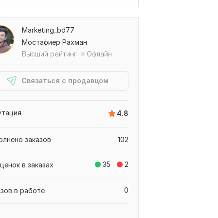
Marketing_bd77
Мостафиер Рахман
Высший рейтинг
Офлайн
Связаться с продавцом
утация
4.8
олнено заказов
102
35
2
ценок в заказах
0
азов в работе