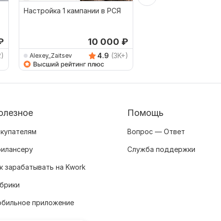
Настройка 1 кампании в РСЯ
Экспертная настрой
Поисковой рекламы 
Директ 3 в 1
₽
10 000
₽
от 
2)
4.9
(3K+)
Alexey_Zaitsev
tekk
олезное
Помощь
купателям
Вопрос — Ответ
илансеру
Служба поддержки
к зарабатывать на Kwork
брики
бильное приложение