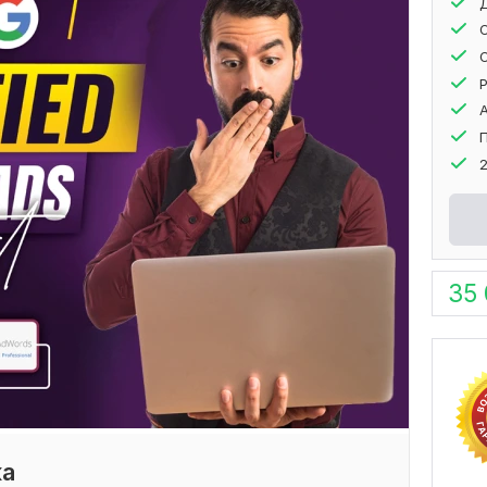
2
35
ка