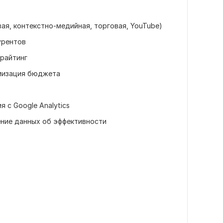
ая, контекстно-медийная, торговая, YouTube)
урентов
ирайтинг
имизация бюджета
 с Google Analytics
ние данных об эффективности