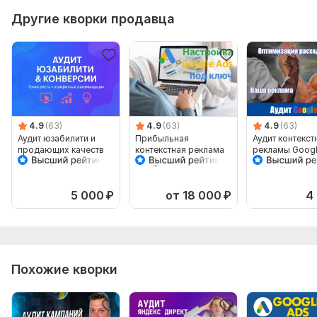
Анализ ключевых слов
Другие кворки продавца
Проверка минус-слов
Проверка таргетинга
Проверка UTM меток
Рекомендации по объявлениям
Оптимизация цены рекламы
4.9
(63)
4.9
(63)
4.9
(63)
Консультация
Аудит юзабилити и
Прибыльная
Аудит контекст
продающих качеств
контекстная реклама
рекламы Googl
Анализ объявлений
сайта + рекомендации
Google Ads Adwords
по улучшению
Срок выполнения:
1 день
5 000
₽
от 18 000
₽
4
Тип:
Аудит и оптимизация
Похожие кворки