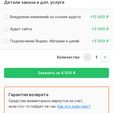
1.3 Стратегия показа
Детали заказа и доп. услуги
1.4 Корректировка ставок
Внедрение изменений на основе аудита
+13 000
₽
1.5 Наличие визитки
1.6 Наличие счетчика Метрики
Аудит сайта
+3 000
₽
1.7 Запрещенные площадки
Подключение Яндекс. Метрики и целей
+3 000
₽
1.8 Наличие минус фраз
1.9 Анализ специальных настроек
Количество:
2.
Анализ групп объявлений
2.1 Регионы показа (если отличаются от настроек
кампании)
Заказать за
4 500
₽
2.2 Минус фразы (если отличаются от настроек кампании)
2.3 Ретаргетинг на аудиторию (при наличии)
Гарантия возврата
3.
Анализ объявлений
Средства моментально вернутся на счет,
3.1 Первые и вторые заголовки
если что-то пойдет не так.
Как это работает?
3.2 Текст объявлений