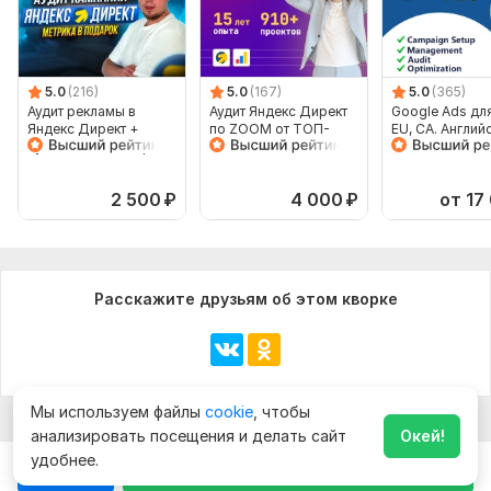
5.0
(216)
5.0
(167)
5.0
(365)
Аудит рекламы в
Аудит Яндекс Директ
Google Ads дл
Яндекс Директ +
по ZOOM от ТОП-
EU, CA. Англий
Аудит Яндекс Метрики
специалиста. 15 лет
язык
бесплатно
опыта + запись
2 500
₽
4 000
₽
от 17
Расскажите друзьям об этом кворке
Мы используем файлы
cookie
, чтобы
анализировать посещения и делать сайт
Окей!
удобнее.
Чат
Заказать за
4 500
₽