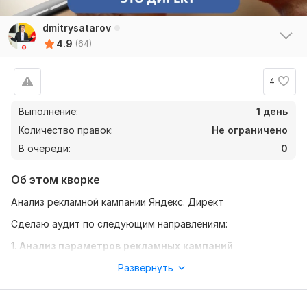
dmitrysatarov
4.9
(64)
4
Выполнение:
1 день
Количество правок:
Не ограничено
В очереди:
0
Об этом кворке
Анализ рекламной кампании Яндекс. Директ
Сделаю аудит по следующим направлениям:
1.
Анализ параметров рекламных кампаний
1.1 Временной таргетинг
Развернуть
1.2 Регион показов