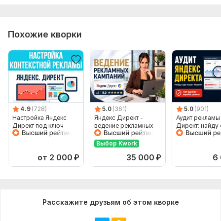
Фриланс услуга включает:
Анализ ключевых слов
Похожие кворки
Консультация
Срок выполнения:
1 день
Тип:
Аудит и оптимизация
4.9
(728)
5.0
(361)
5.0
(901)
Настройка Яндекс
Яндекс Директ -
Аудит рекламы
Директ под ключ
ведение рекламных
Директ: найду
кампаний Поиск, РСЯ
и дам рекомен
Выбор Kwork
от 2 000
₽
35 000
₽
6
Расскажите друзьям об этом кворке