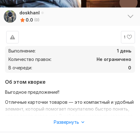
doskhanl
0.0
(0)
1
Выполнение:
1 день
Количество правок:
Не ограничено
В очереди:
0
Об этом кворке
Выгодное предложение!!
Отличные карточки товаров — это компактный и удобный
элемент, который помогает покупателю быстро понять,
что за товар перед ним. В ней размещается качественное
Развернуть
фото, название, краткое описание, основные
характеристики (размер, цвет, материал и т.д.),
актуальная цена, возможная скидка и кнопка “Купить” или