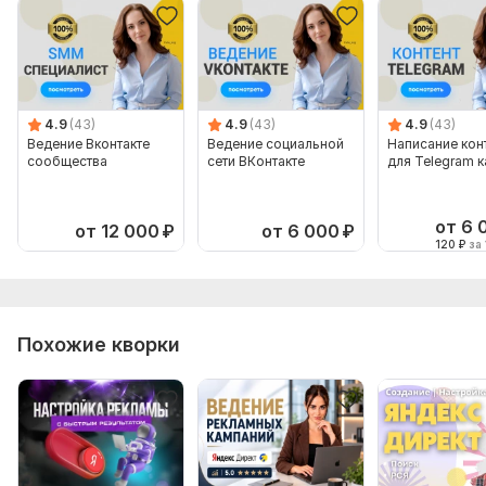
Создание аккаунта
Настройка адаптивных объявлений
Ретаргетинг
Консультация
4.9
(43)
4.9
(43)
4.9
(43)
Количество ключевых слов: 50
Ведение Вконтакте
Ведение социальной
Написание кон
сообщества
сети ВКонтакте
для Telegram 
Срок выполнения:
30 дней
Тип:
Создание и настройка
от 6 
от 12 000
₽
от 6 000
₽
120
₽
за 
Похожие кворки