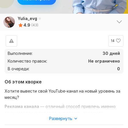
Yulia_evg
4.9
(43)
14
Выполнение:
30 дней
Количество правок:
Не ограничено
В очереди:
0
Об этом кворке
Хотите вывести свой YouTube-канал на новый уровень за
месяц?
Реклама канала
— отличный способ привлечь именно
вашу целевую аудиторию и увеличить просмотры,
Развернуть
подписчиков и вовлечённость. Я предложу комплексное
продвижение с точным таргетингом, чтобы ваши видео