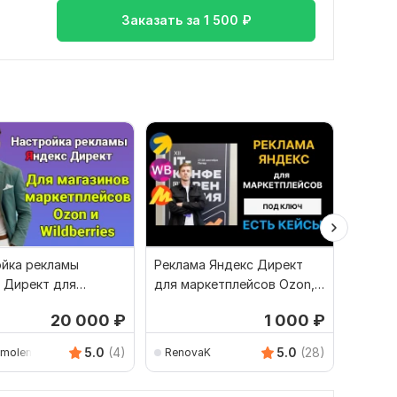
Заказать за
1 500
₽
йка рекламы
Реклама Яндекс Директ
Реклам
 Директ для
для маркетплейсов Ozon,
товаро
нов на Озон и
WB, Яндекс Маркет
Wildber
20 000
₽
1 000
₽
берриз
click_
5.0
(4)
5.0
(28)
smolensk
RenovaK