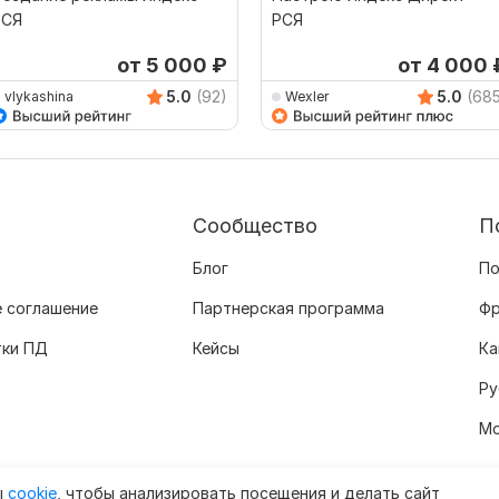
РСЯ
РСЯ
от 5 000
₽
от 4 000
5.0
(92)
5.0
(68
vlykashina
Wexler
Сообщество
П
Блог
По
 соглашение
Партнерская программа
Фр
тки ПД
Кейсы
Ка
Ру
Мо
ы
cookie
, чтобы анализировать посещения и делать сайт