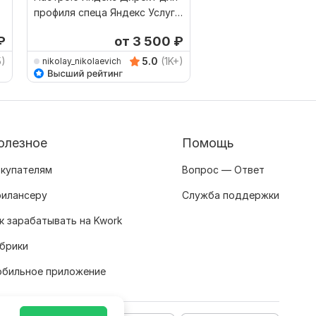
профиля спеца Яндекс Услуги
Директ: найду ошибк
Мастер Кампаний
рекоменации
₽
от 3 500
₽
5)
5.0
(1K+)
nikolay_nikolaevich
evtushek
олезное
Помощь
купателям
Вопрос — Ответ
илансеру
Служба поддержки
к зарабатывать на Kwork
брики
бильное приложение