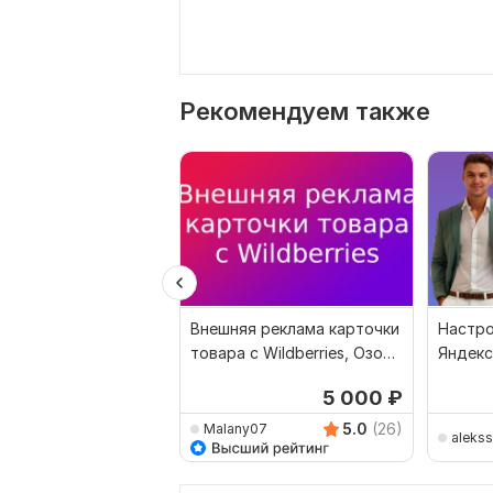
Рекомендуем также
Внешняя реклама карточки
Настро
товара с Wildberries, Озон
Яндекс
и других
магази
5 000
₽
Вайлд
5.0
(26)
Malany07
aleks