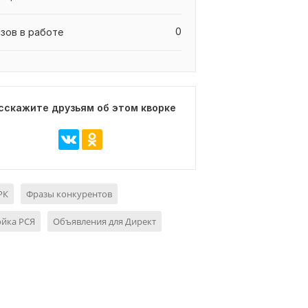
0
азов в работе
сскажите друзьям об этом кворке
РК
Фразы конкурентов
ойка РСЯ
Объявления для Директ