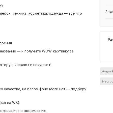
ку
Зак
ефон, техника, косметика, одежда — всё что
Ра
орения
название — и получите WOW-картинку за
которую кликают и покупают!
Аудит 
Настр
м качестве, на белом фоне (если нет — подберу
как на WB).
пожелания по оформлению.