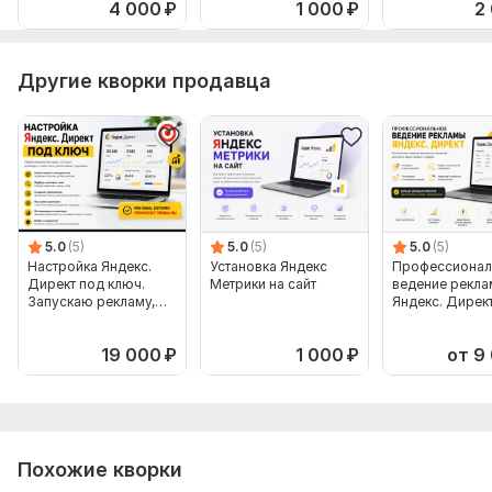
4 000
₽
1 000
₽
2
Проверка минус-слов
Проверка таргетинга
Другие кворки продавца
Проверка UTM меток
Рекомендации по объявлениям
Консультация
Отчет в PDF\Word
Срок выполнения:
3 дня
5.0
(5)
5.0
(5)
5.0
(5)
Тип:
Аудит и оптимизация
Настройка Яндекс.
Установка Яндекс
Профессионал
Директ под ключ.
Метрики на сайт
ведение рекл
Запускаю рекламу,
Яндекс. Дирек
которая работает
19 000
₽
1 000
₽
от 9
Похожие кворки