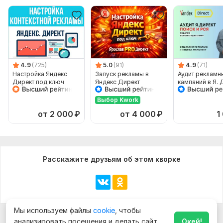
4.9
(725)
5.0
(91)
4.9
(71)
Настройка Яндекс
Запуск рекламы в
Аудит рекламн
Директ под ключ
Яндекс Директ
кампаний в Я. 
- Поиск, РСЯ, 
Выбор Kwork
от 2 000
₽
от 4 000
₽
1
Расскажите друзьям об этом кворке
Мы используем файлы
cookie
, чтобы
анализировать посещения и делать сайт
Окей!