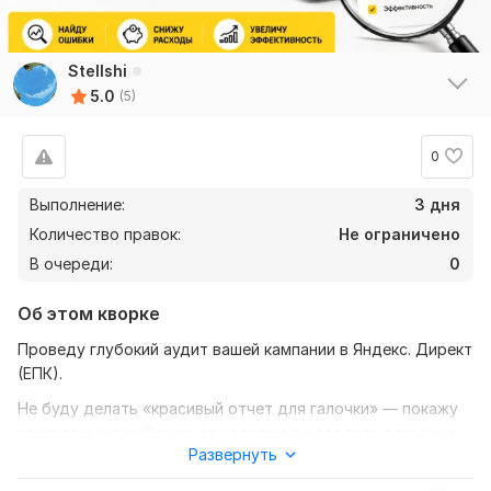
Stellshi
5.0
(5)
0
Выполнение:
3 дня
Количество правок:
Не ограничено
В очереди:
0
Об этом кворке
Проведу глубокий аудит вашей кампании в Яндекс. Директ
(ЕПК).
Не буду делать «красивый отчет для галочки» — покажу
конкретные ошибки, из-за которых вы теряете деньги, и
Развернуть
дам четкий план, как это исправить.