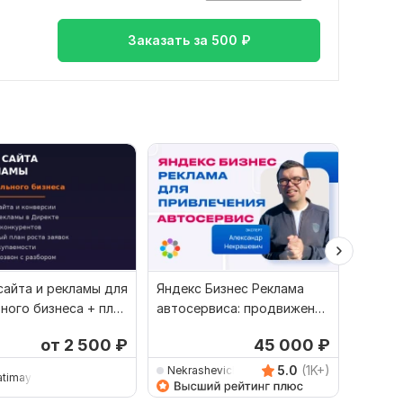
Заказать за
500
₽
сайта и рекламы для
Яндекс Бизнес Реклама
Соста
ного бизнеса + план
автосервиса: продвижение
маркет
и привлечение клиентов
плана
от 2 500
₽
45 000
₽
5.0
(1K+)
Nekrashevich_Alex
atimayapolza
epiare