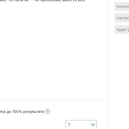
Контек
Настро
Аудит
ка до 100% результата
1