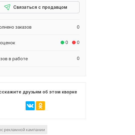
Связаться с продавцом
олнено заказов
0
0
0
 оценок
0
азов в работе
сскажите друзьям об этом кворке
ос рекламной кампании