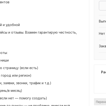
рентов
Вып
й и удобной
йсы и отзывы. Взамен гарантирую честность,
Нет
Зак
боты:
/ ниши
ю страницу (если есть)
Ра
, город или регион)
 заявки, звонки, трафик и т.д.)
день/в месяц)
(если нет — помогу создать)
Перен
какие-то пункты — не проблема, вместе всё