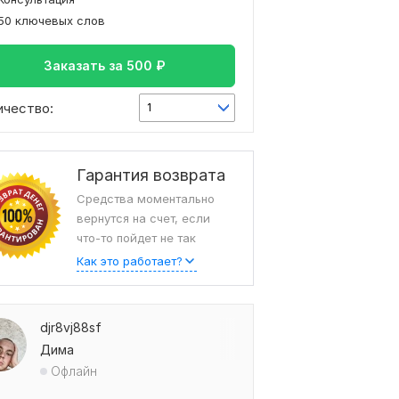
50 ключевых слов
Заказать за
500
₽
ичество:
1
Гарантия возврата
Средства моментально
вернутся на счет, если
что-то пойдет не так
Как это работает?
djr8vj88sf
Дима
Офлайн