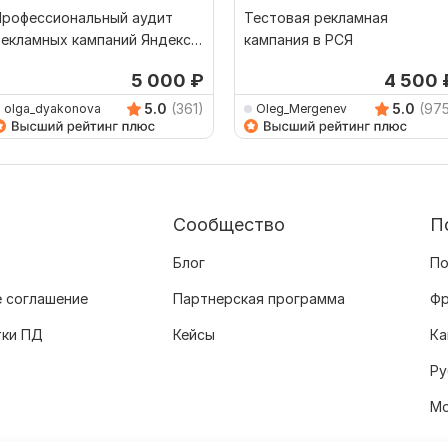
Профессиональный аудит
Тестовая рекламная
екламных кампаний Яндекс
кампания в РСЯ
Директ
5 000
₽
4 500
5.0
(361)
5.0
(97
olga_dyakonova
Oleg_Mergenev
Сообщество
П
Блог
По
 соглашение
Партнерская программа
Фр
тки ПД
Кейсы
Ка
Ру
Мо