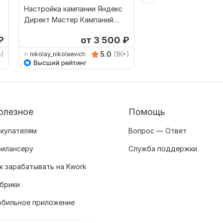
Настройка кампании Яндекс
Защита от скликиван
Директ Мастер Кампаний
рекламы в Яндекс Д
Конверсии и Трафик
₽
от 3 500
₽
Выбор Kwork
5)
5.0
(1K+)
nikolay_nikolaevich
PPCManager
олезное
Помощь
купателям
Вопрос — Ответ
илансеру
Служба поддержки
к зарабатывать на Kwork
брики
бильное приложение