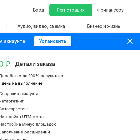
Вход
Регистрация
Фрилансеру
Аудио, видео, съемка
Бизнес и жизнь
м аккаунте!
Установить
0
₽
Детали заказа
Доработка до 100% результата
1 день на выполнение
Создание аккаунта
Ретаргетинг
Автотаргетинг
Настройка UTM меток
Настройка минус площадок
Заполнение расширений
Консультация