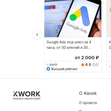
Google Ads под ключ за 4
К
часа, от 30 ключей и 30
G
комбинаций объявления
от 2 000
₽
4.9
(56)
bsk9
О Kwork
О проекте