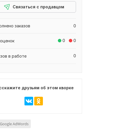
Связаться с продавцом
олнено заказов
0
0
0
 оценок
0
азов в работе
сскажите друзьям об этом кворке
Google AdWords