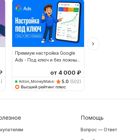
Премиум настройка Google
Настройка Яндекс Д
Ads - Под ключ и без ложных
обещаний
₽
от 4 000
₽
от 
4)
5.0
(502)
Anton_MoneyMaker
posting
олезное
Помощь
купателям
Вопрос — Ответ