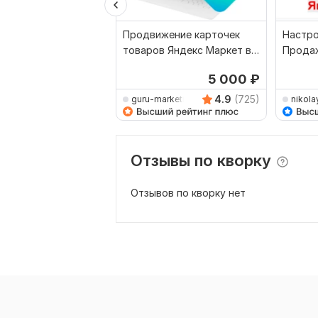
Продвижение карточек
Настро
товаров Яндекс Маркет в
Продаж
Яндекс Директ
Маркет
5 000
₽
4.9
(725)
guru-marketing
nikola
Отзывы по кворку
Отзывов по кворку нет