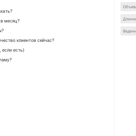
Объяв
скать?
Длинны
 в месяц?
ы?
Ведени
ичество клиентов сейчас?
 если есть)
ламу?