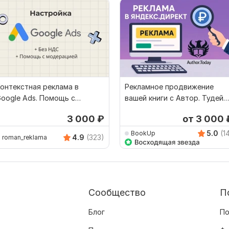
онтекстная реклама в
Рекламное продвижение
oogle Ads. Помощь с
вашей книги с Автор. Тудей
прохождением модерации
через Яндекс. Директ
3 000
₽
от 3 000
5.0
(1
BookUp
4.9
(323)
roman_reklama
Сообщество
П
Блог
По