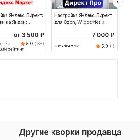
йка Яндекс Директ:
Настройка Яндекс Директ
Продв
и на Яндекс
для Ozon, Wildberries и
Яндекс
 Мастер Кампаний
Яндекс Маркет
Директ
от 3 500
₽
7 000
₽
5.0
(1K+)
y_nikolaevich
5.0
(1)
m-directolog
roman
Другие кворки продавца