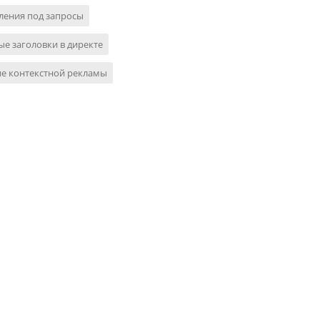
ления под запросы
е заголовки в директе
е контекстной рекламы