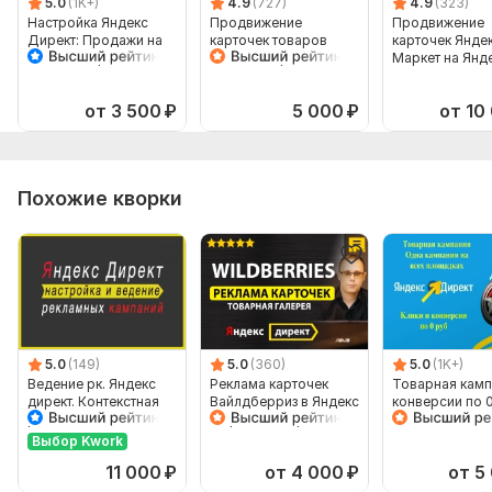
5.0
(1K+)
4.9
(727)
4.9
(323)
3. Материалы для объявлений
Настройка Яндекс
Продвижение
Продвижение
Директ: Продажи на
карточек товаров
карточек Янде
Фото/логотипы
Яндекс Маркет
Яндекс Маркет в
Маркет на Янд
Мастер Кампаний
Яндекс Директ
Директ. Рекла
Ключевые запросы
товаров
от 3 500
₽
5 000
₽
от 10
Примеры креативов
4. Бюджет и сроки
Ежедневный/месячный бюджет на рекламу.
Похожие кворки
Сроки запуска
Тип:
Создание и настройка
5.0
(149)
5.0
(360)
5.0
(1K+)
Ведение рк. Яндекс
Реклама карточек
Товарная камп
директ. Контекстная
Вайлдберриз в Яндекс
конверсии по 
реклама.
Директ. Товарная
Сопровождение
галерея
Выбор Kwork
кампаний
11 000
₽
от 4 000
₽
от 5