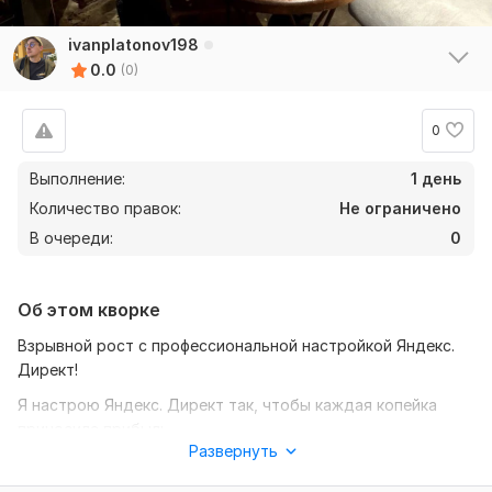
ivanplatonov198
0.0
(0)
0
Выполнение:
1 день
Количество правок:
Не ограничено
В очереди:
0
Об этом кворке
Взрывной рост с профессиональной настройкой Яндекс.
Директ!
Я настрою Яндекс. Директ так, чтобы каждая копейка
приносила прибыль.
Развернуть
Что я сделаю для вас: