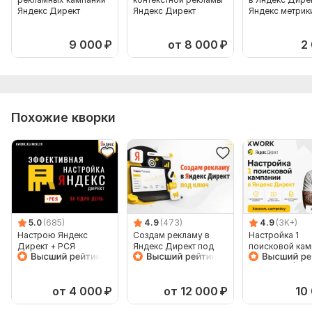
Количество ключевых слов: 100
Яндекс Директ
Яндекс Директ
Яндекс метрик
Срок выполнения:
3 дня
9 000
₽
от 8 000
₽
2
Тип:
Создание и настройка
Похожие кворки
5.0
(685)
4.9
(473)
4.9
(3K+)
Настрою Яндекс
Создам рекламу в
Настройка 1
Директ + РСЯ
Яндекс Директ под
поисковой кам
ключ
Яндекс Директ
от 4 000
₽
от 12 000
₽
10