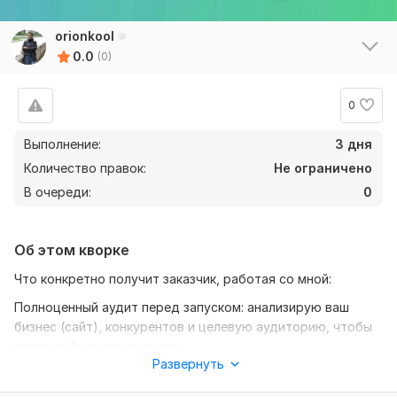
orionkool
0.0
(0)
0
Выполнение:
3 дня
Количество правок:
Не ограничено
В очереди:
0
Об этом кворке
Что конкретно получит заказчик, работая со мной:
Полноценный аудит перед запуском: анализирую ваш
бизнес (сайт), конкурентов и целевую аудиторию, чтобы
реклама била точно в цель.
Развернуть
Стратегию с "холодным расчетом" – не просто
настройка, а продуманный план с прогнозом бюджета и