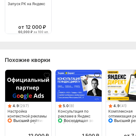
- Материалы: лого, фото товаров, прайсы
Запуск РК на Яндекс
4. История рекламы (если была).
Тип:
Создание и настройка
от 12 000
₽
60,000
₽
за 100 кл.
Похожие кворки
4.9
(297)
5.0
(8)
4.9
(41)
Настройка
Консультация по
Комплексная
контекстной рекламы
рекламе в Яндекс
оптимизация р
под ключ Google Ads
Директ для Бизнеса.
в Яндекс Дире
+Экспресс аудит
12 000
₽
1 500
₽
от 7