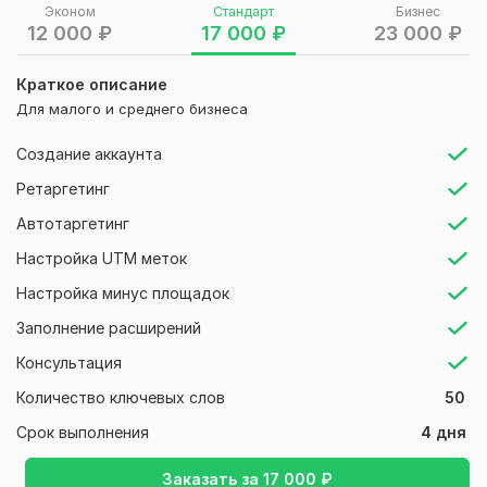
Эконом
Стандарт
Бизнес
KPI.
12 000
₽
17 000
₽
23 000
₽
РК «Под ключ» (сбор СЯ, подготовка и запуск РК,
оптимизация с еженедельными отчетами)
Краткое описание
Для малого и среднего бизнеса
Честные гарантии:
- Фиксированные сроки (запуск РК от 3 до 5 дней).
Создание аккаунта
- Прозрачность: вы получаете доступ к кабинету и видите
Ретаргетинг
каждый рубль.
Автотаргетинг
- Доработки бесплатно – если что-то упустила,
Настройка UTM меток
исправляю за свой счет.
Настройка минус площадок
* Как со мной работать:*
Заполнение расширений
1. Вы оставляете заявку.
Консультация
2. Я задаю 5 точных вопросов о вашем бизнесе.
Количество ключевых слов
50
3. Даю прогноз по рекламе (ещё до оплаты).
Срок выполнения
4 дня
4. Если вам подходит – начинаем.
*P. S. Отвечаю в течение 1 часа – попробуйте проверить
Заказать за
17 000
₽