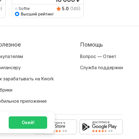
9)
5.0
(149)
Softie
guru-marketing
олезное
Помощь
купателям
Вопрос — Ответ
илансеру
Служба поддержки
к зарабатывать на Kwork
брики
бильное приложение
Окей!