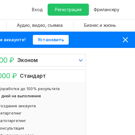
Вход
Регистрация
Фрилансеру
Аудио, видео, съемка
Бизнес и жизнь
м аккаунте!
Установить
500
₽
Эконом
000
₽
Стандарт
оработка до 100% результата
 дней на выполнение
Создание аккаунта
Ретаргетинг
Автотаргетинг
Консультация