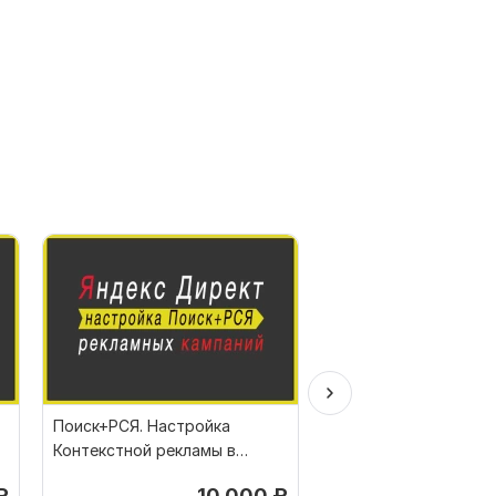
Поиск+РСЯ. Настройка
Настройка Яндекс Д
Контекстной рекламы в
под ключ
Яндекс Директ. Под ключ
₽
10 000
₽
от 