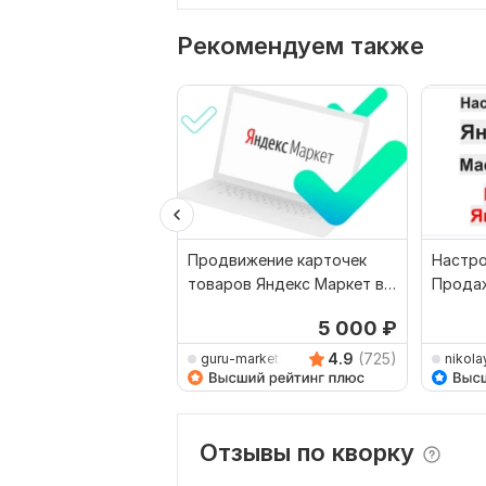
Рекомендуем также
Продвижение карточек
Настро
товаров Яндекс Маркет в
Продаж
Яндекс Директ
Маркет
5 000
₽
4.9
(725)
guru-marketing
nikola
Отзывы по кворку