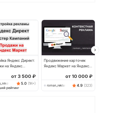
йка Яндекс Директ:
Продвижение карточек
Настро
и на Яндекс
Яндекс Маркет на Яндекс
для Ozo
 Мастер Кампаний
Директ. Реклама товаров
Яндекс
от 3 500
₽
от 10 000
₽
5.0
(1K+)
y_nikolaevich
4.9
(323)
roman_reklama
m-dir