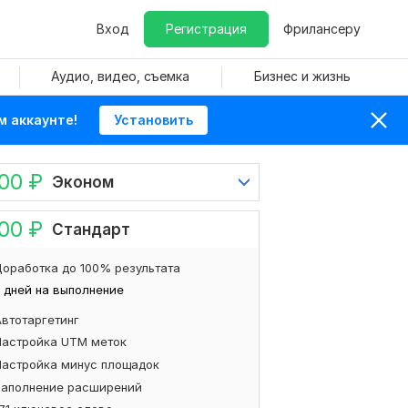
Вход
Регистрация
Фрилансеру
Аудио, видео, съемка
Бизнес и жизнь
м аккаунте!
Установить
500
₽
Эконом
000
₽
Стандарт
оработка до 100% результата
 дней на выполнение
Автотаргетинг
Настройка UTM меток
Настройка минус площадок
Заполнение расширений