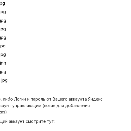
jpg
jpg
jpg
jpg
jpg
jpg
jpg
jpg
jpg
.jpg
, либо Логин и пароль от Вашего аккаунта Яндекс
ккаунт управляющим (логин для добавления
каз)
щий аккаунт смотрите тут: