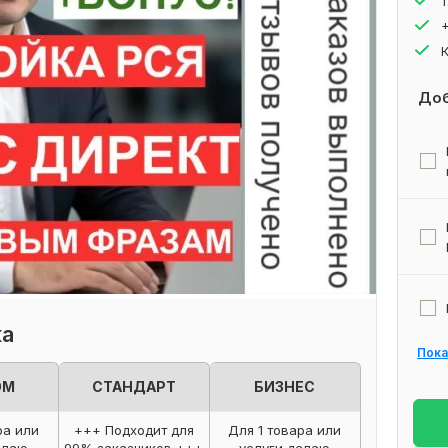
Доб
ка
Пока
ОМ
СТАНДАРТ
БИЗНЕС
ра или
+++ Подходит для
Для 1 товара или