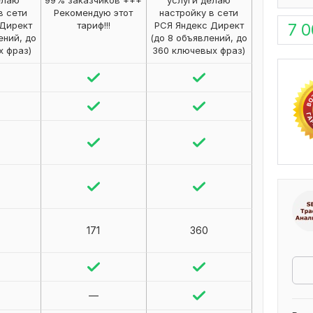
елаю
99% заказчиков +++
услуги делаю
в сети
Рекомендую этот
настройку в сети
 Директ
тариф!!!
РСЯ Яндекс Директ
7 
ений, до
(до 8 объявлений, до
х фраз)
360 ключевых фраз)
171
360
—