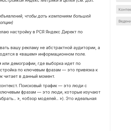
 настройкой Яндекс Метрики и целей (см. доп.
Контек
 объявлений, чтобы дать кампаниям большей
Ведени
 опции)
делаю настройку в РСЯ Яндекс Директ по
ывать вашу рекламу не абстрактной аудитории, а
одятся в «вашем» информационном поле.
м или демографии, где выборка идет по
астройка по ключевым фразам — это привязка к
к читает в данный момент.
контекст. Поисковый трафик — это люди с
о ключевым фразам — это люди, которые изучают
ыбрать... », «обзор моделей... »). Это идеальная