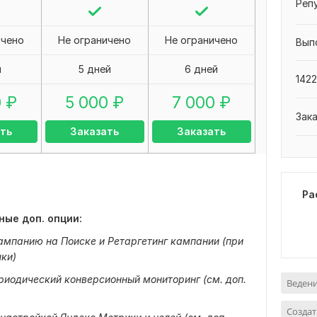
Реп
ичено
Не ограничено
Не ограничено
Вып
я
5 дней
6 дней
1422
0
₽
5 000
₽
7 000
₽
Зак
ть
Заказать
Заказать
Ра
ные доп. опции:
кампанию на Поиске и Ретаргетинг кампании (при
ки)
ериодический конверсионный мониторинг (см. доп.
Ведени
Создат