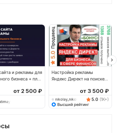
сайта и рекламы для
Настройка рекламы
Настр
ного бизнеса + план
Яндекс Директ на поиске
Яндекс
для бизнеса сферы
от 2 500
₽
от 3 500
₽
финансов
5.0
(1K+)
nikolay_nikolaevich
Lidum
atimayapolza
осы