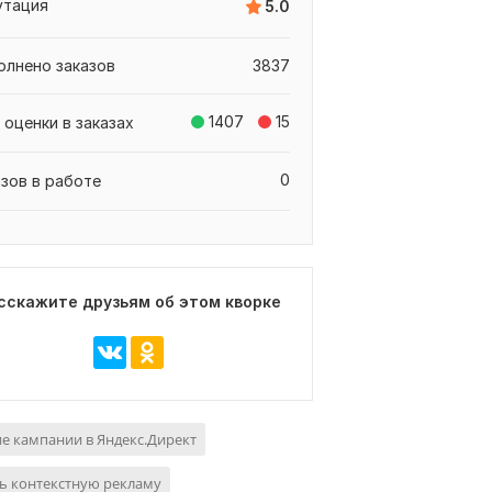
утация
5.0
олнено заказов
3837
1407
15
 оценки в заказах
0
азов в работе
сскажите друзьям об этом кворке
е кампании в Яндекс.Директ
ь контекстную рекламу