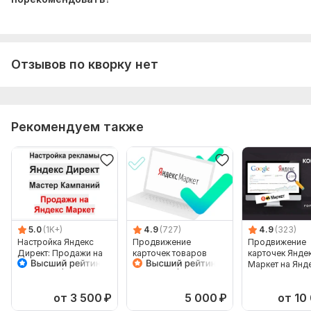
Отзывов по кворку нет
Рекомендуем также
5.0
(1K+)
4.9
(727)
4.9
(323)
Настройка Яндекс
Продвижение
Продвижение
Директ: Продажи на
карточек товаров
карточек Янде
Яндекс Маркет
Яндекс Маркет в
Маркет на Янд
Мастер Кампаний
Яндекс Директ
Директ. Рекла
товаров
от 3 500
₽
5 000
₽
от 10