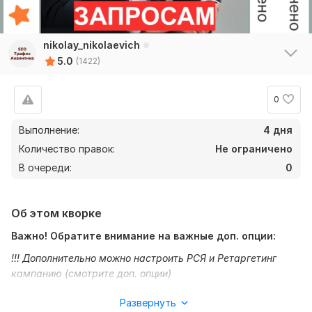
nikolay_nikolaevich
5.0
(1422)
0
Выполнение:
4 дня
Количество правок:
Не ограничено
В очереди:
0
Об этом кворке
Важно! Обратите внимание на важные доп. опции:
!!! Дополнительно можно настроить РСЯ и Ретаргетинг
кампанию (смотрите доп. опции)
!!! Закажите ведение рекламы или периодический
Развернуть
конверсионный мониторинг (см. доп. опции)