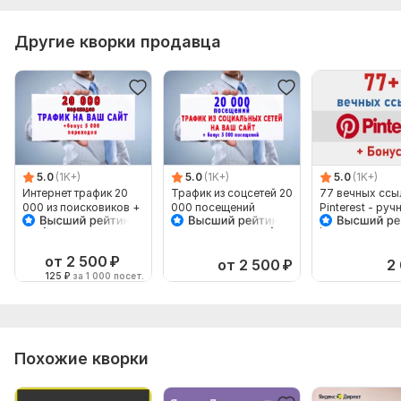
Другие кворки продавца
5.0
(1K+)
5.0
(1K+)
5.0
(1K+)
Интернет трафик 20
Трафик из соцсетей 20
77 вечных ссы
000 из поисковиков +
000 посещений
Pinterest - руч
бонус 5 тыс
Вашего сайта+бонус 5
размещение + 
посещений
000 переходов
супер бонус
от 2 500
₽
от 2 500
₽
2
125
₽
за 1 000 посет.
Похожие кворки