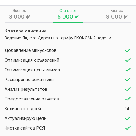
1. Регулярно просматриваю аналитику рекламных
кампаний
Эконом
Стандарт
Бизнес
3 000
₽
5 000
₽
9 000
₽
2. Формирую гипотезы по корректировкам
3. Вношу корректировки
Краткое описание
Ведение Яндекс Директ по тарифу EKONOM: 2 недели
- на базе отчетов статистики добавляю/убираю ключевые
слова
Добавление минус-слов
- расширяю минус-фразы, отключаю слабые площадки
Оптимизация объявлений
- изменяю/актуализирую заголовки, тексты объявлений,
Оптимизация цены кликов
быстрые ссылки, уточнения
Расширение семантики
- делаю повышающие/понижающие корректировки: по
полу-возрасту, типам устройств, платежеспособности
Анализ результатов
аудитории, регионам показов, времени показов, формату
Предоставление отчетов
объявлений
Количество дней
14
- добавляю/убираю сегменты автотаргетинга
Актуализирую цели
4. Отвечаю на вопросы заказчика в чате
Чистка сайтов РСЯ
Важно!