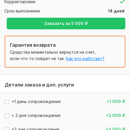
Корректировки
В услугу входит сопровождение уже настроенных
рекламных кампаний.
Срок выполнения
14 дней
Услуга Аудита и Настройки с нуля идут отдельными
Заказать за
5 000
₽
кворками - пишите в личку - пришлю ссылки на кворки.
Бонус!
Гарантия возврата
Пришлю заказчику список площадок, где можно
публиковать контент для получения органического SEO
Средства моментально вернутся на счет,
трафика для Вашего проекта: "Бонус! Расширение
если что-то пойдет не так.
Как это работает?
инфраструктуры"
Не откладывайте на завтра - заказывайте уже
сегодня!
Детали заказа и доп. услуги
С уважением,
Николай
+1 день сопровождения
+1 000
₽
Файлы
+ 2 дня сопровождения
+2 000
₽
!!! КЕЙС СО СТАТИСТИКОЙ ТУТ 1.jpg
!!! КЕЙС СО СТАТИСТИКОЙ ТУТ 5.jpg
+3 дня сопровождения
+3 000
₽