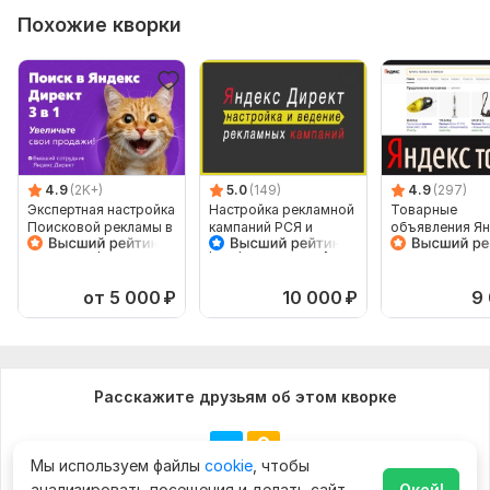
Похожие кворки
4.9
(2K+)
5.0
(149)
4.9
(297)
Экспертная настройка
Настройка рекламной
Товарные
Поисковой рекламы в
кампаний РСЯ и
объявления Ян
Яндекс Директ 3 в 1
ретаргетинга. Услуги
динамические 
контекстолога
баннеры товар
поиске
от 5 000
₽
10 000
₽
9
Расскажите друзьям об этом кворке
Мы используем файлы
cookie
, чтобы
анализировать посещения и делать сайт
Окей!