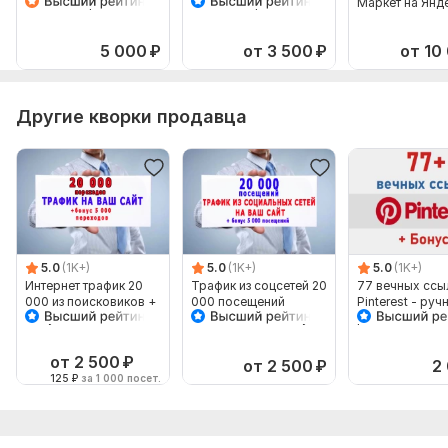
Яндекс Маркет в
Яндекс Маркет
Маркет на Янд
Яндекс Директ
Мастер Кампаний
Директ. Рекла
товаров
5 000
₽
от 3 500
₽
от 10
Другие кворки продавца
5.0
(1K+)
5.0
(1K+)
5.0
(1K+)
Интернет трафик 20
Трафик из соцсетей 20
77 вечных ссы
000 из поисковиков +
000 посещений
Pinterest - руч
бонус 5 тыс
Вашего сайта+бонус 5
размещение + 
посещений
000 переходов
супер бонус
от 2 500
₽
от 2 500
₽
2
125
₽
за 1 000 посет.