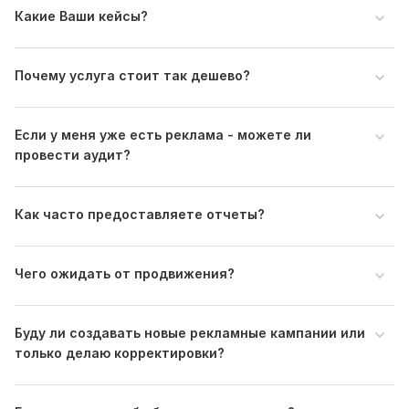
2. Пришлите ссылку на сайт с услугой (товаром)
Какие Ваши кейсы?
ВАЖНО!!! Сохраните этот кворк в избранном (нажмите
сердечко), чтобы не потерять и не запутаться в
карточках (у меня много карточек кворков)
Почему услуга стоит так дешево?
Файлы
ВАЖНО!!! СМОТРИТЕ КЕЙС 13.jpg
Если у меня уже есть реклама - можете ли
провести аудит?
ВАЖНО!!! СМОТРИТЕ КЕЙС 12.jpg
ВАЖНО!!! СМОТРИТЕ КЕЙС 14.jpg
Как часто предоставляете отчеты?
ВАЖНО!!! СМОТРИТЕ КЕЙС 16.jpg
ВАЖНО!!! СМОТРИТЕ КЕЙС 17.jpg
Чего ожидать от продвижения?
ВАЖНО!!! СМОТРИТЕ КЕЙС 18.jpg
ВАЖНО!!! СМОТРИТЕ КЕЙС 20.jpg
Буду ли создавать новые рекламные кампании или
ВАЖНО!!! СМОТРИТЕ КЕЙС 19.jpg
только делаю корректировки?
ВАЖНО!!! СМОТРИТЕ КЕЙС 15.jpg
Тип:
Ведение