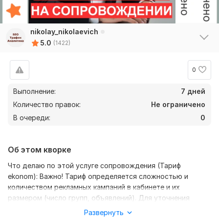
nikolay_nikolaevich
5.0
(1422)
0
Выполнение:
7 дней
Количество правок:
Не ограничено
В очереди:
0
Об этом кворке
Что делаю по этой услуге сопровождения (Тариф
ekonom): Важно! Тариф определяется сложностью и
количеством рекламных кампаний в кабинете и их
размером (число групп, объявлений). Для уточнения
тарифу пишите в личку на кворке.
Развернуть