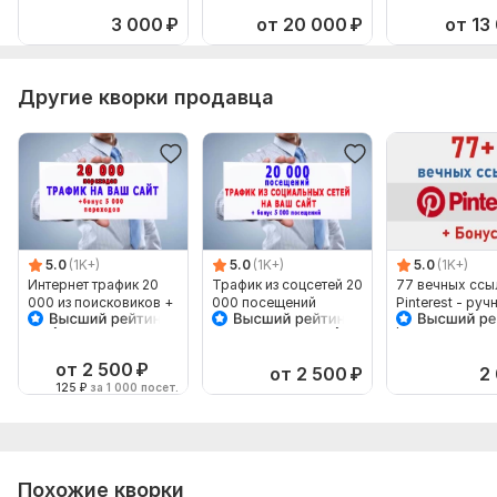
3 000
₽
от 20 000
₽
от 13
Другие кворки продавца
5.0
(1K+)
5.0
(1K+)
5.0
(1K+)
Интернет трафик 20
Трафик из соцсетей 20
77 вечных ссы
000 из поисковиков +
000 посещений
Pinterest - руч
бонус 5 тыс
Вашего сайта+бонус 5
размещение + 
посещений
000 переходов
супер бонус
от 2 500
₽
от 2 500
₽
2
125
₽
за 1 000 посет.
Похожие кворки