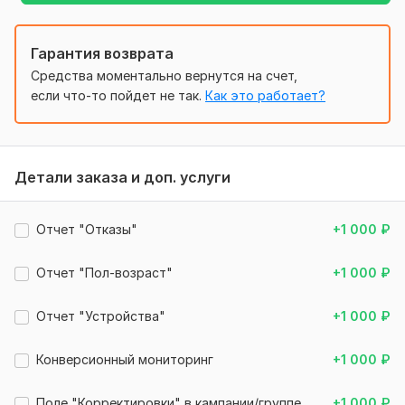
- оптимизация рекламы яндекс директ
- эффективность рекламы яндекс директ
Гарантия возврата
- отслеживание рекламы яндекс директ
Средства моментально вернутся на счет,
- перфоманс реклама яндекс директ
если что-то пойдет не так.
Как это работает?
- суть рекламы яндекс директ
- статистика рекламы яндекс директ
- эффективная реклама яндекс директ
Детали заказа и доп. услуги
- яндекс директ посмотреть рекламу
Отчет "Отказы"
+1 000
₽
- умная реклама яндекс директ
- правильная реклама яндекс директ
Отчет "Пол-возраст"
+1 000
₽
- лучшая реклама яндекс директ
Отчет "Устройства"
+1 000
₽
- требования рекламы яндекс директ
Не откладывайте на завтра!
Конверсионный мониторинг
+1 000
₽
Заказывайте сегодня!
Поле "Корректировки" в кампании/группе
+1 000
₽