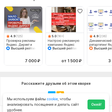
4.9
(125)
5.0
(1K+)
4.9
(236)
Проверка рекламы
Настрою рекламную
Динамический
Яндекс. Директ и
кампанию Яндекс
ретаргетинг Ян
продаж с сайта
Директ на поиске по
Директ. Смарт
ключевым словам
баннер для ма
Показать ещё
7 000
₽
от 1 500
₽
3
Расскажите друзьям об этом кворке
Мы используем файлы
cookie
, чтобы
анализировать посещения и делать сайт
Окей!
удобнее.