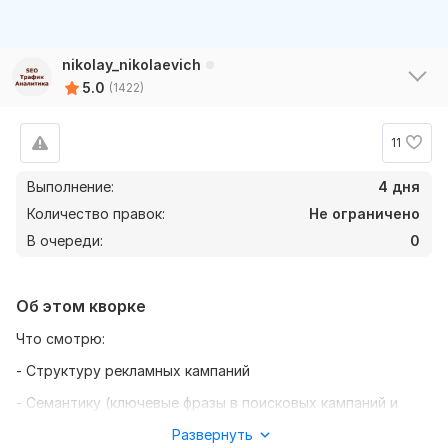
nikolay_nikolaevich
5.0
(1422)
11
Выполнение:
4 дня
Количество правок:
Не ограничено
В очереди:
0
Об этом кворке
Что смотрю:
- Структуру рекламных кампаний
- Семантику (ключевые фразы в поисковых кампаний и
минус-слова)
Развернуть