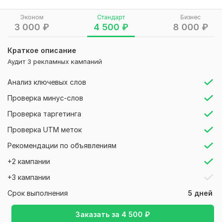
- Рекламные объявления (заголовок, текст, расширения)
Эконом
Стандарт
Бизнес
- Настройки кампаний РСЯ
3 000
₽
4 500
₽
8 000
₽
- Таргетинги и ретаргетинги
Краткое описание
- Корректировки на уровне кампаний и групп объявлений
Аудит 3 рекламных кампаний
- Конверсионные цели
Анализ ключевых слов
- Экспресс аудит посадочной страницы (выявление
маркетинговых триггеров, которые можно использовать в
Проверка минус-слов
объявлениях, поиск точек роска, которые можно
Проверка таргетинга
улучшить)
Проверка UTM меток
Даю комментарии и рекомендации по улучшению
Рекомендации по объявлениям
Отчет: ссылка на онлайн документ (можно
просматривать, с телефона или ноутбука)
+2 кампании
Услуга также будет полезна по направлениям:
+3 кампании
- посмотреть реклама на яндекс директ
Срок выполнения
5 дней
- яндекс директ эффективная реклама
Заказать за
4 500
₽