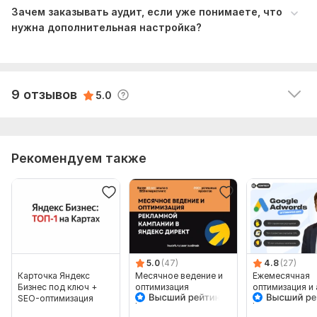
Зачем заказывать аудит, если уже понимаете, что
ВАЖНО!!! СМОТРИТЕ КЕЙС 18.jpg
нужна дополнительная настройка?
Leroyik517
9 месяцев назад
ВАЖНО!!! СМОТРИТЕ КЕЙС 19.jpg
Все отлично!
ВАЖНО!!! СМОТРИТЕ КЕЙС 20.jpg
Читать
Тип:
Аудит и оптимизация
Ответ продавца
9 отзывов
5.0
Рекомендуем также
5.0
(47)
4.8
(27)
Карточка Яндекс
Месячное ведение и
Ежемесячная
Бизнес под ключ +
оптимизация
оптимизация и 
SEO-оптимизация
рекламной кампании в
рекламных ка
Яндекс Директ
Google Ads