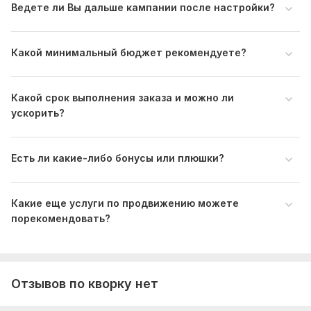
Файлы
Ведете ли Вы дальше кампании после настройки?
ВАЖНО!!! СМОТРИТЕ КЕЙС 13.jpg
ВАЖНО!!! СМОТРИТЕ КЕЙС 12.jpg
Какой минимальный бюджет рекомендуете?
ВАЖНО!!! СМОТРИТЕ КЕЙС 16.jpg
ВАЖНО!!! СМОТРИТЕ КЕЙС 14.jpg
Какой срок выполнения заказа и можно ли
ускорить?
ВАЖНО!!! СМОТРИТЕ КЕЙС 15.jpg
ВАЖНО!!! СМОТРИТЕ КЕЙС 17.jpg
Есть ли какие-либо бонусы или плюшки?
ВАЖНО!!! СМОТРИТЕ КЕЙС 18.jpg
ВАЖНО!!! СМОТРИТЕ КЕЙС 19.jpg
Какие еще услуги по продвижению можете
ВАЖНО!!! СМОТРИТЕ КЕЙС 20.jpg
порекомендовать?
ПАМЯТКА КЛИЕНТАМ ПО РЕКЛАМЕ ЯНДЕКС ДИРЕКТ (!!! СОХРАНИТЕ СЕБЕ !!!).pdf
Тип:
Создание и настройка
Отзывов по кворку нет