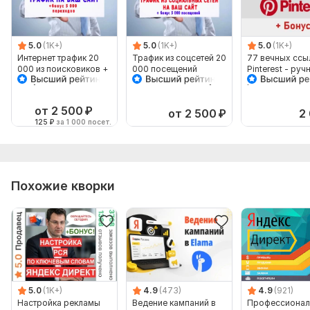
5.0
(1K+)
5.0
(1K+)
5.0
(1K+)
Интернет трафик 20
Трафик из соцсетей 20
77 вечных ссы
000 из поисковиков +
000 посещений
Pinterest - руч
бонус 5 тыс
Вашего сайта+бонус 5
размещение + 
посещений
000 переходов
супер бонус
от 2 500
₽
от 2 500
₽
2
125
₽
за 1 000 посет.
Похожие кворки
5.0
(1K+)
4.9
(473)
4.9
(921)
Настройка рекламы
Ведение кампаний в
Профессионал