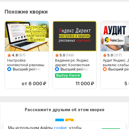
Похожие кворки
4.8
(97)
5.0
(149)
5.0
(317)
Настройка
Ведение рк. Яндекс
Аудит Яндекс. 
контекстной рекламы
директ. Контекстная
выявлю слабы
в Яндекс Директ -
реклама.
места, подскаж
ЯДирект
Сопровождение
делать
Выбор Kwork
кампаний
от 6 000
₽
11 000
₽
5
Расскажите друзьям об этом кворке
Мы используем файлы
cookie
, чтобы