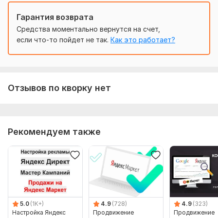
Нужно для заказа:
Гарантия возврата
Средства моментально вернутся на счет,
Цель рекламной кампании: Что вы хотите достичь с
если что-то пойдет не так.
Как это работает?
помощью рекламы? (увеличение продаж,
привлечение клиентов, повышение узнаваемости
бренда)
Полное описание товаров или услуг, которые будут
рекламироваться.
Отзывов по кворку нет
Кто является вашим идеальным клиентом?
(например, по возрасту, географии, интересам)
Какой рекламный бюджет выделяется на кампанию?
Цели и действия на сайте: Как планируете измерять
Рекомендуем также
эффективность рекламы?
Доступ к аккаунту Яндекс. Директ или создать
новый, если его нет.
Тип:
Создание и настройка
5.0
(1K+)
4.9
(728)
4.9
(323)
Настройка Яндекс
Продвижение
Продвижение