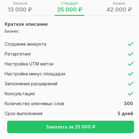
Эконом
Стандарт
Бизнес
Анализ бизнеса и целевой аудитории: выясню, кто
13 000
₽
25 000
₽
42 000
₽
ваш потенциальный клиент, что ему нужно, и как
лучше подать ваше предложение.
Краткое описание
Подбор ключевых слов: проведу анализ и выберу
Бизнес
самые эффективные ключевые слова, чтобы реклама
была максимально релевантной.
Создание аккаунта
Настройка рекламных кампаний: создам объявления,
Ретаргетинг
которые будут показываться только целевой
аудитории, с привлекательными текстами и
Настройка UTM меток
призывами к действию.
Настройка минус площадок
Настройка таргетинга: настрою параметры
таргетинга по географии, интересам, устройствам и
Заполнение расширений
другим параметрам, чтобы реклама была
Консультация
максимально точной.
Оптимизация бюджета: настрою рекламные
Количество ключевых слов
300
кампании так, чтобы вы получали максимальную
Срок выполнения
5 дней
отдачу за ваши деньги.
Отчеты и аналитика: настрою Google Analytics или
Заказать за
25 000
₽
Яндекс. Метрику, чтобы вы могли отслеживать
эффективность рекламы.