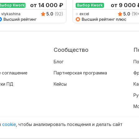
от 14 000
₽
от 9 000
Выбор Kwork
Выбор Kwork
5.0
(92)
5.0
(1K
vlykashina
excel
Сообщество
П
Блог
По
 соглашение
Партнерская программа
Фр
тки ПД
Кейсы
Ка
Ру
Мо
ы
cookie
, чтобы анализировать посещения и делать сайт