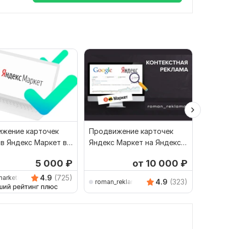
жение карточек
Продвижение карточек
Настро
в Яндекс Маркет в
Яндекс Маркет на Яндекс
для Ozo
 Директ
Директ. Реклама товаров
Яндекс
5 000
₽
от 10 000
₽
4.9
(725)
marketing
4.9
(323)
roman_reklama
m-dir