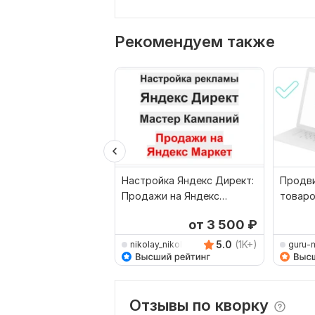
Рекомендуем также
Настройка Яндекс Директ:
Продви
Продажи на Яндекс
товаро
Маркет Мастер Кампаний
Яндекс
от 3 500
₽
5.0
(1K+)
nikolay_nikolaevich
guru-
Отзывы по кворку