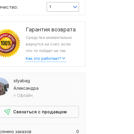
ичество:
1
Гарантия возврата
Средства моментально
вернутся на счет, если
что-то пойдет не так
Как это работает?
silyabag
Александра
Офлайн
Связаться с продавцом
олнено заказов
0