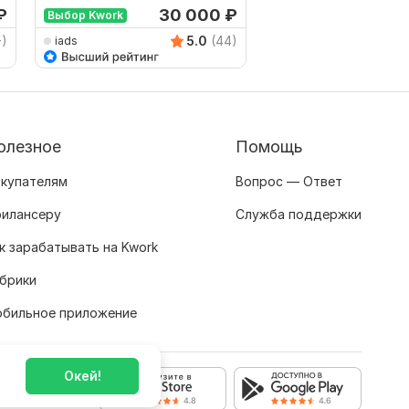
₽
30 000
₽
от 
Выбор Kwork
+)
5.0
(44)
iads
lexmur999
олезное
Помощь
купателям
Вопрос — Ответ
илансеру
Служба поддержки
к зарабатывать на Kwork
брики
бильное приложение
Окей!