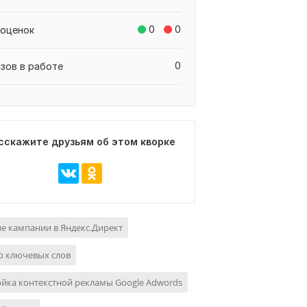
0
0
 оценок
0
азов в работе
сскажите друзьям об этом кворке
е кампании в Яндекс.Директ
р ключевых слов
йка контекстной рекламы Google Adwords